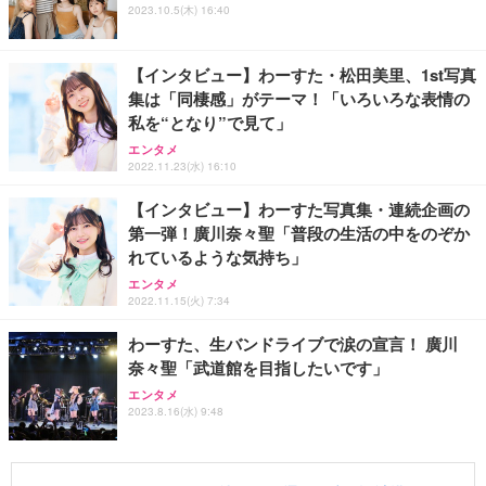
2023.10.5(木) 16:40
【インタビュー】わーすた・松田美里、1st写真
集は「同棲感」がテーマ！「いろいろな表情の
私を“となり”で見て」
エンタメ
2022.11.23(水) 16:10
【インタビュー】わーすた写真集・連続企画の
第一弾！廣川奈々聖「普段の生活の中をのぞか
れているような気持ち」
エンタメ
2022.11.15(火) 7:34
わーすた、生バンドライブで涙の宣言！ 廣川
奈々聖「武道館を目指したいです」
エンタメ
2023.8.16(水) 9:48