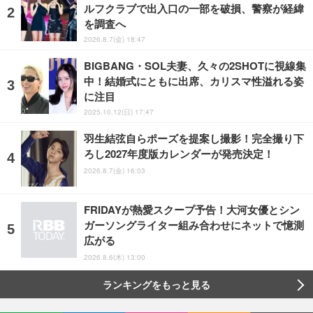
ルフクラブで出入口の一部を破損、警察が経緯
を調査へ
2026.8.7(金) 18:47
BIGBANG・SOL夫妻、久々の2SHOTに視線集
中！結婚式にともに出席、カリスマ性溢れる姿
に注目
2025.10.12(日) 17:47
羽生結弦自らポーズを提案し撮影！完全撮り下
ろし2027年度版カレンダーが発売決定！
2026.8.7(金) 16:03
FRIDAYが熱愛スクープ予告！大河女優とシン
ガーソングライター組み合わせにネットで憶測
広がる
2026.8.6(木) 13:00
ランキングをもっと見る