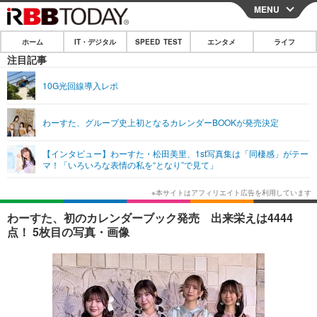
MENU
CLOSE
ホーム
IT・デジタル
SPEED TEST
エンタメ
ライフ
ホーム
注目記事
IT・デジタル
10G光回線導入レポ
IT・デジタルTOP
スマートフォン
SPEED TEST
わーすた、グループ史上初となるカレンダーBOOKが発売決定
ネタ
ガジェット・ツール
エンタメ
【インタビュー】わーすた・松田美里、1st写真集は「同棲感」がテー
ショッピング
その他
マ！「いろいろな表情の私を“となり”で見て」
エンタメTOP
映画・ドラマ
ライフ
韓流・K-POP
韓国・芸能
ライフTOP
グルメ
リリース一覧
わーすた、初のカレンダーブック発売 出来栄えは4444
音楽
スポーツ
ペット
ショッピング
点！ 5枚目の写真・画像
プッシュ通知の停止方法
グラビア
ブログ
その他
ショッピング
その他