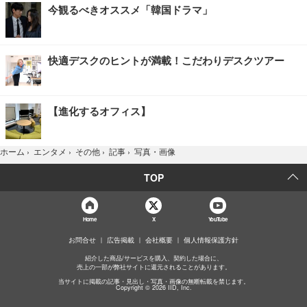
今観るべきオススメ「韓国ドラマ」
快適デスクのヒントが満載！こだわりデスクツアー
【進化するオフィス】
写真・画像
ホーム
›
エンタメ
›
その他
›
記事
›
TOP
Home
X
YouTube
お問合せ
広告掲載
会社概要
個人情報保護方針
紹介した商品/サービスを購入、契約した場合に、
売上の一部が弊社サイトに還元されることがあります。
当サイトに掲載の記事・見出し・写真・画像の無断転載を禁じます。
Copyright © 2026 IID, Inc.