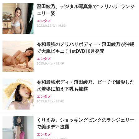
澄田綾乃、デジタル写真集で“メリハリ”ランジ
ェリー姿
エンタメ
2023.9.22(金) 19:53
令和最強のメリハリボディー・澄田綾乃が沖縄
で大胆ビキニ！1stDVD10月発売
エンタメ
2023.9.4(月) 12:48
令和最強ボディ・澄田綾乃、ビーチで撮影した
水着姿に加え下乳も披露
エンタメ
2023.8.8(火) 18:02
くりえみ、ショッキングピンクのランジェリー
で美ボディ披露
エンタメ
2023.11.25(土) 12:56