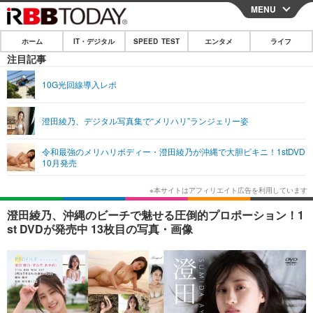
MENU
CLOSE
ホーム
IT・デジタル
SPEED TEST
エンタメ
ライフ
ホーム
注目記事
IT・デジタル
10G光回線導入レポ
IT・デジタルTOP
スマートフォン
SPEED TEST
澄田綾乃、デジタル写真集で“メリハリ”ランジェリー姿
ネタ
ガジェット・ツール
エンタメ
令和最強のメリハリボディー・澄田綾乃が沖縄で大胆ビキニ！1stDVD
ショッピング
その他
10月発売
エンタメTOP
映画・ドラマ
ライフ
韓流・K-POP
韓国・芸能
ライフTOP
グルメ
リリース一覧
澄田綾乃、沖縄のビーチで魅せる圧倒的プロポーション！1
音楽
スポーツ
ペット
ショッピング
st DVDが発売中 13枚目の写真・画像
プッシュ通知の停止方法
グラビア
ブログ
その他
ショッピング
その他