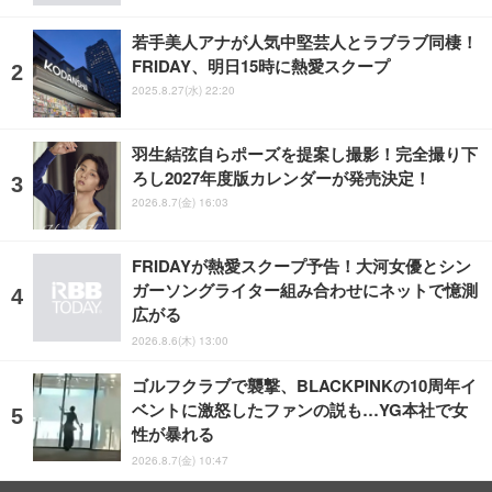
若手美人アナが人気中堅芸人とラブラブ同棲！
FRIDAY、明日15時に熱愛スクープ
2025.8.27(水) 22:20
羽生結弦自らポーズを提案し撮影！完全撮り下
ろし2027年度版カレンダーが発売決定！
2026.8.7(金) 16:03
FRIDAYが熱愛スクープ予告！大河女優とシン
ガーソングライター組み合わせにネットで憶測
広がる
2026.8.6(木) 13:00
ゴルフクラブで襲撃、BLACKPINKの10周年イ
ベントに激怒したファンの説も…YG本社で女
性が暴れる
2026.8.7(金) 10:47