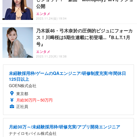
公開
エンタメ
2023.11.24(金) 19:04
乃木坂46・弓木奈於の圧倒的ビジュにフォーカ
ス！川﨑桜は5期生連載に初登場...『B.L.T.1月
号』
エンタメ
2023.11.23(木) 18:38
未経験採用枠/ゲームのQAエンジニア/研修制度充実/年間休日
125日以上
GOEN株式会社
東京都
月給30万円～50万円
正社員
月給30万～/未経験採用枠/研修充実/アプリ開発エンジニア
ナナイロモバイル株式会社