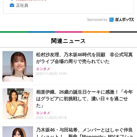
正社員
Sponsored by
関連ニュース
松村沙友理、乃木坂46時代を回顧 非公式写真
がライブ会場の周りで売られていた
エンタメ
2023.11.26(日) 14:00
相楽伊織、26歳の誕生日ケーキに感激！「今年
はグラビアに初挑戦して、濃い日々を過ごせ
た」
エンタメ
2023.11.26(日) 20:16
乃木坂46・与田祐希、メンバーとはしゃぐ仲良
しショット！ 新曲『Monopoly』MVオフショ