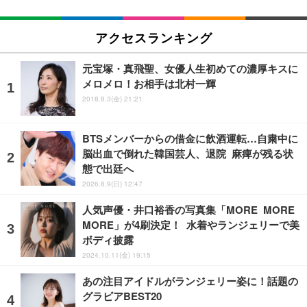
アクセスランキング
元宝塚・真飛聖、女優人生初めての濃厚キスに
メロメロ！お相手は北村一輝
2018.8.3(金) 21:21
BTSメンバーからの借金に飲酒運転…自粛中に
脳出血で倒れた韓国芸人、退院 麻痺が残る状
態で出廷へ
2026.8.9(日) 12:47
人気声優・井口裕香の写真集「MORE MORE
MORE」が4刷決定！ 水着やランジェリーで美
ボディ披露
2024.10.11(金) 19:15
あの注目アイドルがランジェリー姿に！話題の
グラビアBEST20