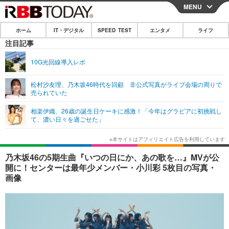
MENU
CLOSE
ホーム
IT・デジタル
SPEED TEST
エンタメ
ライフ
ホーム
注目記事
IT・デジタル
10G光回線導入レポ
IT・デジタルTOP
スマートフォン
SPEED TEST
松村沙友理、乃木坂46時代を回顧 非公式写真がライブ会場の周りで
売られていた
ネタ
ガジェット・ツール
エンタメ
相楽伊織、26歳の誕生日ケーキに感激！「今年はグラビアに初挑戦し
ショッピング
その他
て、濃い日々を過ごせた」
エンタメTOP
映画・ドラマ
ライフ
韓流・K-POP
韓国・芸能
ライフTOP
グルメ
リリース一覧
乃木坂46の5期生曲『いつの日にか、あの歌を…』MVが公
音楽
スポーツ
ペット
ショッピング
開に！センターは最年少メンバー・小川彩 5枚目の写真・
プッシュ通知の停止方法
画像
グラビア
ブログ
その他
ショッピング
その他