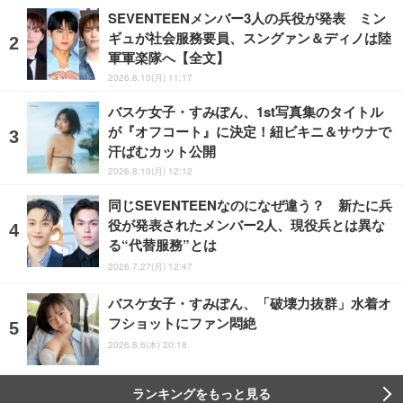
SEVENTEENメンバー3人の兵役が発表 ミン
ギュが社会服務要員、スングァン＆ディノは陸
軍軍楽隊へ【全文】
2026.8.10(月) 11:17
バスケ女子・すみぽん、1st写真集のタイトル
が『オフコート』に決定！紐ビキニ＆サウナで
汗ばむカット公開
2026.8.10(月) 12:12
同じSEVENTEENなのになぜ違う？ 新たに兵
役が発表されたメンバー2人、現役兵とは異な
る“代替服務”とは
2026.7.27(月) 12:47
バスケ女子・すみぽん、「破壊力抜群」水着オ
フショットにファン悶絶
2026.8.6(木) 20:18
ランキングをもっと見る