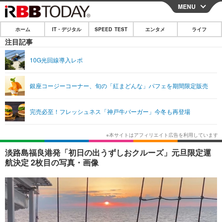
MENU
CLOSE
ホーム
IT・デジタル
SPEED TEST
エンタメ
ライフ
ホーム
注目記事
IT・デジタル
10G光回線導入レポ
IT・デジタルTOP
スマートフォン
SPEED TEST
銀座コージーコーナー、旬の「紅まどんな」パフェを期間限定販売
ネタ
ガジェット・ツール
エンタメ
完売必至！フレッシュネス「神戸牛バーガー」今冬も再登場
ショッピング
その他
エンタメTOP
映画・ドラマ
ライフ
韓流・K-POP
韓国・芸能
ライフTOP
グルメ
リリース一覧
淡路島福良港発「初日の出うずしおクルーズ」元旦限定運
音楽
スポーツ
ペット
ショッピング
航決定 2枚目の写真・画像
プッシュ通知の停止方法
グラビア
ブログ
その他
ショッピング
その他