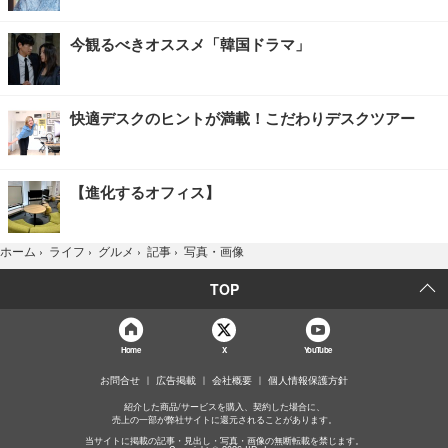
今観るべきオススメ「韓国ドラマ」
快適デスクのヒントが満載！こだわりデスクツアー
【進化するオフィス】
写真・画像
ホーム
›
ライフ
›
グルメ
›
記事
›
TOP
Home
X
YouTube
お問合せ
広告掲載
会社概要
個人情報保護方針
紹介した商品/サービスを購入、契約した場合に、
売上の一部が弊社サイトに還元されることがあります。
当サイトに掲載の記事・見出し・写真・画像の無断転載を禁じます。