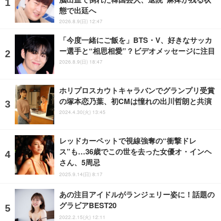
態で出廷へ
2026.8.9(日) 12:47
「今度一緒にご飯を」BTS・V、好きなサッカ
ー選手と“相思相愛”？ビデオメッセージに注目
2026.8.9(日) 18:47
ホリプロスカウトキャラバンでグランプリ受賞
の塚本恋乃葉、初CMは憧れの出川哲朗と共演
2024.4.30(火) 13:45
レッドカーペットで視線強奪の“衝撃ドレ
ス”も…36歳でこの世を去った女優オ・インヘ
さん、5周忌
2025.9.14(日) 8:17
あの注目アイドルがランジェリー姿に！話題の
グラビアBEST20
2022.2.15(火) 12:11