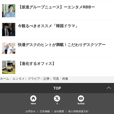
【坂道グループニュース】ーエンタメRBBー
今観るべきオススメ「韓国ドラマ」
快適デスクのヒントが満載！こだわりデスクツアー
【進化するオフィス】
写真・画像
ホーム
›
エンタメ
›
グラビア
›
記事
›
TOP
Home
X
YouTube
お問合せ
広告掲載
会社概要
個人情報保護方針