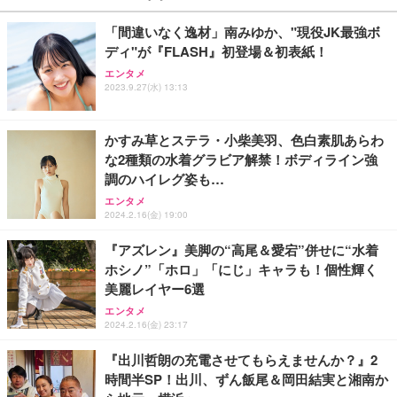
「間違いなく逸材」南みゆか、"現役JK最強ボ
ディ"が『FLASH』初登場＆初表紙！
エンタメ
2023.9.27(水) 13:13
かすみ草とステラ・小柴美羽、色白素肌あらわ
な2種類の水着グラビア解禁！ボディライン強
調のハイレグ姿も…
エンタメ
2024.2.16(金) 19:00
『アズレン』美脚の“高尾＆愛宕”併せに“水着
ホシノ”「ホロ」「にじ」キャラも！個性輝く
美麗レイヤー6選
エンタメ
2024.2.16(金) 23:17
『出川哲朗の充電させてもらえませんか？』2
時間半SP！出川、ずん飯尾＆岡田結実と湘南か