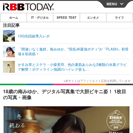
MENU
CLOSE
ホーム
IT・デジタル
SPEED TEST
エンタメ
ライフ
ホーム
注目記事
IT・デジタル
10G光回線導入レポ
IT・デジタルTOP
スマートフォン
SPEED TEST
「間違いなく逸材」南みゆか、"現役JK最強ボディ"が『FLASH』初登
場＆初表紙！
ネタ
ガジェット・ツール
エンタメ
かすみ草とステラ・小柴美羽、色白素肌あらわな2種類の水着グラビ
ショッピング
その他
ア解禁！ボディライン強調のハイレグ姿も…
エンタメTOP
映画・ドラマ
ライフ
韓流・K-POP
韓国・芸能
ライフTOP
グルメ
リリース一覧
18歳の南みゆか、デジタル写真集で大胆ビキニ姿！ 1枚目
音楽
スポーツ
ペット
ショッピング
の写真・画像
プッシュ通知の停止方法
グラビア
ブログ
その他
ショッピング
その他