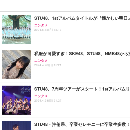
STU48、1stアルバムタイトルが『懐かしい明
エンタメ
2024.5.13(月) 13:18
私服が可愛すぎ！SKE48、STU48、NMB48
エンタメ
2024.4.28(日) 15:21
STU48、7周年ツアーがスタート！1stアルバ
エンタメ
2024.4.28(日) 21:27
STU48・沖侑果、卒業セレモニーに卒業生多数