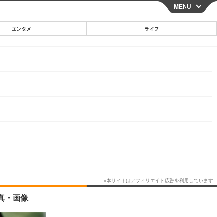
MENU
CLOSE
エンタメ
ライフ
スマートフォン
ガジェット・ツール
その他
映画・ドラマ
韓国・芸能
グルメ
スポーツ
ショッピング
ブログ
その他
真・画像