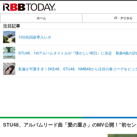
ホーム
IT・デジタル
ホーム
注目記事
IT・デジタル
10G光回線導入レポ
IT・デジタルTOP
SPEED TEST
STU48、1stアルバムタイトルが『懐かしい明日』に決定 新曲4曲の
ネタ
エンタメ
私服が可愛すぎ！SKE48、STU48、NMB48から注目の春コーデをピッ
ショッピング
エンタメTOP
ライフ
韓流・K-POP
ライフTOP
リリース一覧
音楽
ペット
プッシュ通知の停止方法
グラビア
その他
ショッピング
STU48、アルバムリード曲「愛の重さ」のMV公開！“初セ