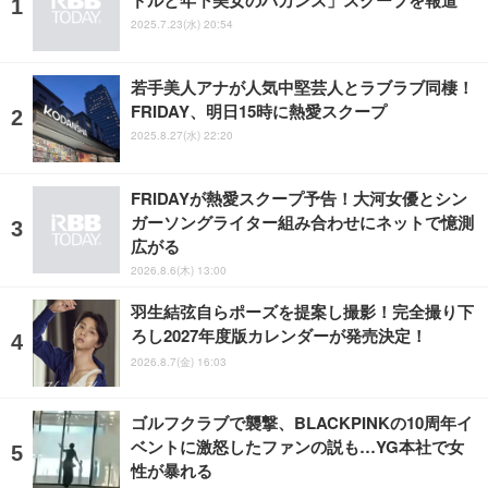
2025.7.23(水) 20:54
若手美人アナが人気中堅芸人とラブラブ同棲！
FRIDAY、明日15時に熱愛スクープ
2025.8.27(水) 22:20
FRIDAYが熱愛スクープ予告！大河女優とシン
ガーソングライター組み合わせにネットで憶測
広がる
2026.8.6(木) 13:00
羽生結弦自らポーズを提案し撮影！完全撮り下
ろし2027年度版カレンダーが発売決定！
2026.8.7(金) 16:03
ゴルフクラブで襲撃、BLACKPINKの10周年イ
ベントに激怒したファンの説も…YG本社で女
性が暴れる