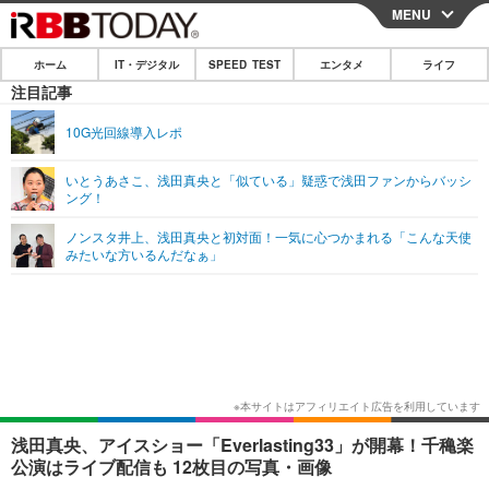
MENU
CLOSE
ホーム
IT・デジタル
SPEED TEST
エンタメ
ライフ
ホーム
注目記事
IT・デジタル
10G光回線導入レポ
IT・デジタルTOP
スマートフォン
SPEED TEST
いとうあさこ、浅田真央と「似ている」疑惑で浅田ファンからバッシ
ング！
ネタ
ガジェット・ツール
エンタメ
ノンスタ井上、浅田真央と初対面！一気に心つかまれる「こんな天使
ショッピング
その他
みたいな方いるんだなぁ」
エンタメTOP
映画・ドラマ
ライフ
韓流・K-POP
韓国・芸能
ライフTOP
グルメ
リリース一覧
音楽
スポーツ
ペット
ショッピング
プッシュ通知の停止方法
グラビア
ブログ
その他
ショッピング
その他
浅田真央、アイスショー「Everlasting33」が開幕！千穐楽
公演はライブ配信も 12枚目の写真・画像