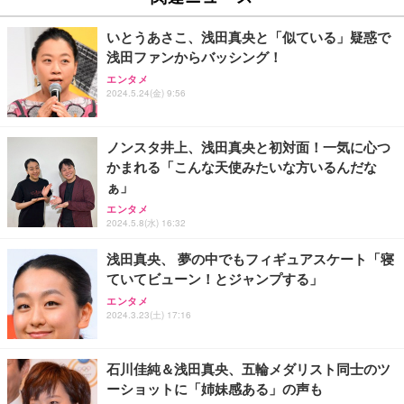
いとうあさこ、浅田真央と「似ている」疑惑で
浅田ファンからバッシング！
エンタメ
2024.5.24(金) 9:56
ノンスタ井上、浅田真央と初対面！一気に心つ
かまれる「こんな天使みたいな方いるんだな
ぁ」
エンタメ
2024.5.8(水) 16:32
浅田真央、 夢の中でもフィギュアスケート「寝
ていてビューン！とジャンプする」
エンタメ
2024.3.23(土) 17:16
石川佳純＆浅田真央、五輪メダリスト同士のツ
ーショットに「姉妹感ある」の声も