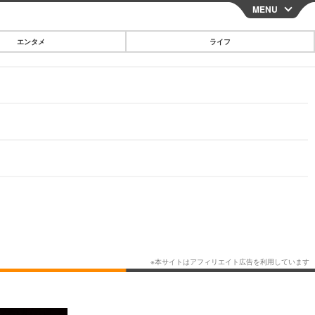
MENU
CLOSE
エンタメ
ライフ
スマートフォン
ガジェット・ツール
その他
映画・ドラマ
韓国・芸能
グルメ
スポーツ
ショッピング
ブログ
その他