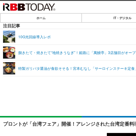
ホーム
IT・デジタル
ホーム
注目記事
IT・デジタル
10G光回線導入レポ
IT・デジタルTOP
SPEED TEST
捌きたて・焼きたて“地焼きうなぎ”！姫路に「萬鰻亭」3店舗目がオープ
ネタ
エンタメ
特製ガリバタ醤油が食欲そそる！宮本むなし「サーロインステーキ定食
ショッピング
エンタメTOP
ライフ
韓流・K-POP
ライフTOP
リリース一覧
音楽
ペット
プッシュ通知の停止方法
グラビア
その他
ショッピング
プロントが「台湾フェア」開催！アレンジされた台湾定番料理