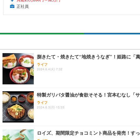
正社員
捌きたて・焼きたて“地焼きうなぎ”！姫路に「
ライフ
2024.6.4(火) 7:32
特製ガリバタ醤油が食欲そそる！宮本むなし「サ
ライフ
2024.6.3(月) 15:33
ロイズ、期間限定チョコミント商品を発売！すっ