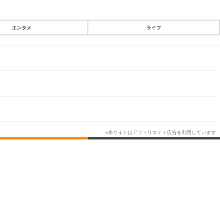
CLOSE
エンタメ
ライフ
スマートフォン
ガジェット・ツール
その他
映画・ドラマ
韓国・芸能
スポーツ