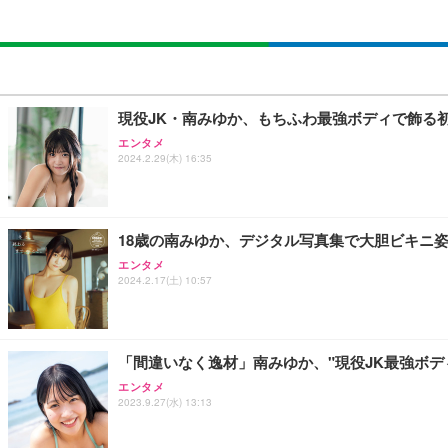
現役JK・南みゆか、もちふわ最強ボディで飾る
エンタメ
2024.2.29(木) 16:35
18歳の南みゆか、デジタル写真集で大胆ビキニ
エンタメ
2024.2.17(土) 10:57
「間違いなく逸材」南みゆか、"現役JK最強ボディ
エンタメ
2023.9.27(水) 13:13