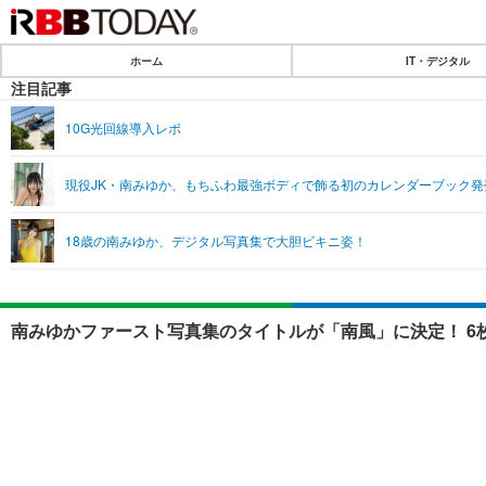
ホーム
IT・デジタル
ホーム
注目記事
IT・デジタル
10G光回線導入レポ
IT・デジタルTOP
現役JK・南みゆか、もちふわ最強ボディで飾る初のカレンダーブック発
ネタ
18歳の南みゆか、デジタル写真集で大胆ビキニ姿！
ショッピング
SPEED TEST
南みゆかファースト写真集のタイトルが「南風」に決定！ 6
エンタメ
エンタメTOP
韓流・K-POP
音楽