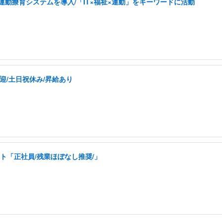
した運動療育システムを導入/「IT×福祉×運動」をキーワードに活動
迎/土日祝休み/昇給あり
ト「正社員/残業ほぼなし推奨/」