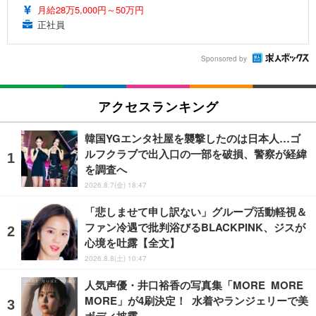
月給28万5,000円～50万円
正社員
Sponsored by
アクセスランキング
韓国YGエンタ社屋を襲撃したのは日本人…ゴ
ルフクラブで出入口の一部を破損、警察が経緯
を調査へ
2026.8.7(金) 18:47
「悲しませて申し訳ない」グループ活動軽視＆
ファン冷遇で批判浴びるBLACKPINK、ジスが
心境を吐露【全文】
2026.8.8(土) 10:47
人気声優・井口裕香の写真集「MORE MORE
MORE」が4刷決定！ 水着やランジェリーで美
ボディ披露