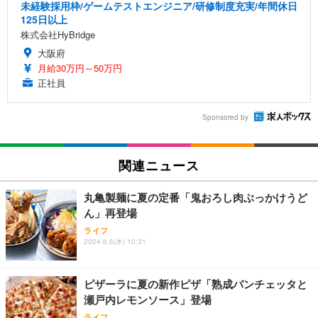
未経験採用枠/ゲームテストエンジニア/研修制度充実/年間休日
125日以上
株式会社HyBridge
大阪府
月給30万円～50万円
正社員
Sponsored by
関連ニュース
丸亀製麺に夏の定番「鬼おろし肉ぶっかけうど
ん」再登場
ライフ
2024.6.6(木) 10:31
ピザーラに夏の新作ピザ「熟成パンチェッタと
瀬戸内レモンソース」登場
ライフ