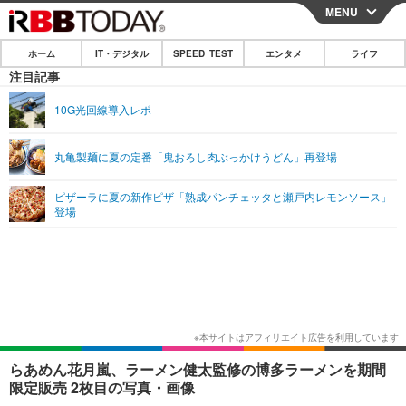
MENU
CLOSE
ホーム
IT・デジタル
SPEED TEST
エンタメ
ライフ
ホーム
注目記事
IT・デジタル
10G光回線導入レポ
IT・デジタルTOP
スマートフォン
SPEED TEST
丸亀製麺に夏の定番「鬼おろし肉ぶっかけうどん」再登場
ネタ
ガジェット・ツール
エンタメ
ピザーラに夏の新作ピザ「熟成パンチェッタと瀬戸内レモンソース」
ショッピング
その他
登場
エンタメTOP
映画・ドラマ
ライフ
韓流・K-POP
韓国・芸能
ライフTOP
グルメ
リリース一覧
音楽
スポーツ
ペット
ショッピング
プッシュ通知の停止方法
グラビア
ブログ
その他
ショッピング
その他
らあめん花月嵐、ラーメン健太監修の博多ラーメンを期間
限定販売 2枚目の写真・画像