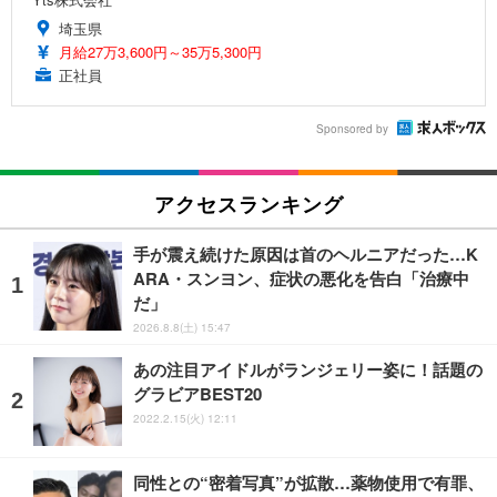
埼玉県
月給27万3,600円～35万5,300円
正社員
Sponsored by
アクセスランキング
手が震え続けた原因は首のヘルニアだった…K
ARA・スンヨン、症状の悪化を告白「治療中
だ」
2026.8.8(土) 15:47
あの注目アイドルがランジェリー姿に！話題の
グラビアBEST20
2022.2.15(火) 12:11
同性との“密着写真”が拡散…薬物使用で有罪、