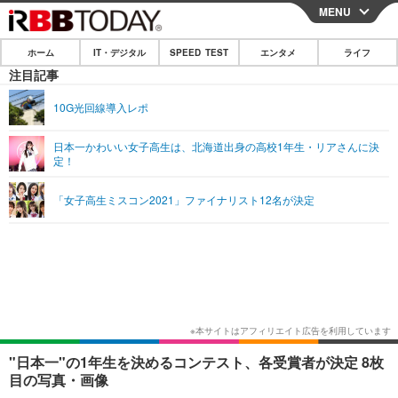
MENU
CLOSE
ホーム
IT・デジタル
SPEED TEST
エンタメ
ライフ
ホーム
注目記事
IT・デジタル
10G光回線導入レポ
IT・デジタルTOP
スマートフォン
SPEED TEST
日本一かわいい女子高生は、北海道出身の高校1年生・リアさんに決
定！
ネタ
ガジェット・ツール
エンタメ
「女子高生ミスコン2021」ファイナリスト12名が決定
ショッピング
その他
エンタメTOP
映画・ドラマ
ライフ
韓流・K-POP
韓国・芸能
ライフTOP
グルメ
リリース一覧
音楽
スポーツ
ペット
ショッピング
プッシュ通知の停止方法
グラビア
ブログ
その他
ショッピング
その他
"日本一"の1年生を決めるコンテスト、各受賞者が決定 8枚
目の写真・画像