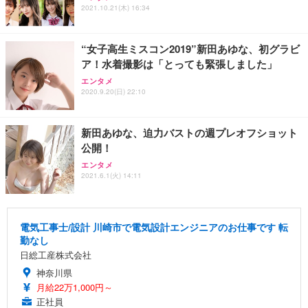
2021.10.21(木) 16:34
“女子高生ミスコン2019”新田あゆな、初グラビ
ア！水着撮影は「とっても緊張しました」
エンタメ
2020.9.20(日) 22:10
新田あゆな、迫力バストの週プレオフショット
公開！
エンタメ
2021.6.1(火) 14:11
電気工事士/設計 川崎市で電気設計エンジニアのお仕事です 転
勤なし
日総工産株式会社
神奈川県
月給22万1,000円～
正社員