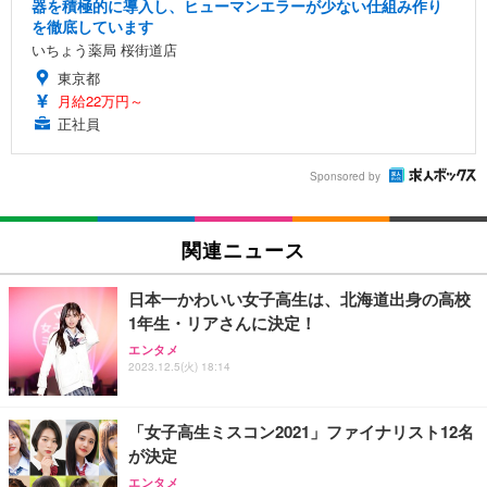
器を積極的に導入し、ヒューマンエラーが少ない仕組み作り
を徹底しています
いちょう薬局 桜街道店
東京都
月給22万円～
正社員
Sponsored by
関連ニュース
日本一かわいい女子高生は、北海道出身の高校
1年生・リアさんに決定！
エンタメ
2023.12.5(火) 18:14
「女子高生ミスコン2021」ファイナリスト12名
が決定
エンタメ