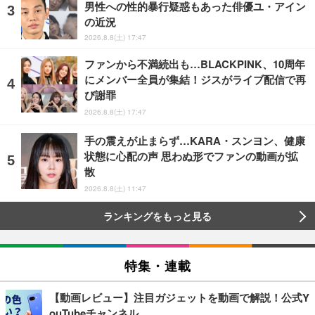
男性への性的暴行疑惑もあった俳優ユ・アイン
の近況
2026.8.8(土) 17:47
ファンから不満続出も…BLACKPINK、10周年
にメンバー全員が集結！ジスがライブ配信で再
び謝罪
2026.8.8(土) 17:47
手の震えが止まらず…KARA・スンヨン、健康
状態に心配の声 思わぬ形でファンの動画が拡
散
2026.8.8(土) 11:47
ランキングをもっと見る
特集・連載
【動画レビュー】注目ガジェットを動画で解説！公式Y
ouTubeチャンネル