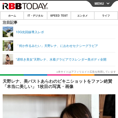
MENU
CLOSE
ホーム
IT・デジタル
SPEED TEST
エンタメ
ライフ
ホーム
注目記事
IT・デジタル
10G光回線導入レポ
IT・デジタルTOP
スマートフォン
SPEED TEST
「何か作るみたい」天野レナ、におわせセクシーグラビア
ネタ
ガジェット・ツール
エンタメ
“遅咲き美女”天野レナ、水着グラビアでスレンダー美ボディ全開
ショッピング
その他
エンタメTOP
映画・ドラマ
ライフ
韓流・K-POP
韓国・芸能
ライフTOP
グルメ
リリース一覧
天野レナ、美バストあらわのビキニショットをファン絶賛
音楽
スポーツ
ペット
ショッピング
「本当に美しい」 1枚目の写真・画像
プッシュ通知の停止方法
グラビア
ブログ
その他
ショッピング
その他