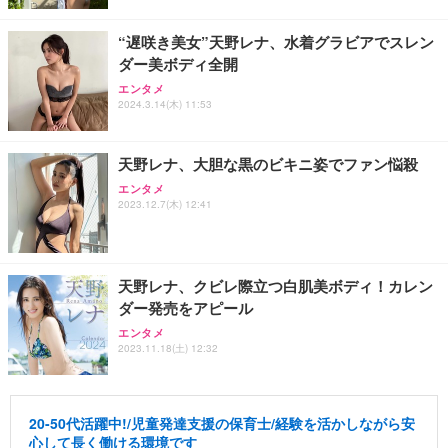
“遅咲き美女”天野レナ、水着グラビアでスレン
ダー美ボディ全開
エンタメ
2024.3.14(木) 11:53
天野レナ、大胆な黒のビキニ姿でファン悩殺
エンタメ
2023.12.7(木) 12:41
天野レナ、クビレ際立つ白肌美ボディ！カレン
ダー発売をアピール
エンタメ
2023.11.18(土) 12:32
20-50代活躍中!/児童発達支援の保育士/経験を活かしながら安
心して長く働ける環境です