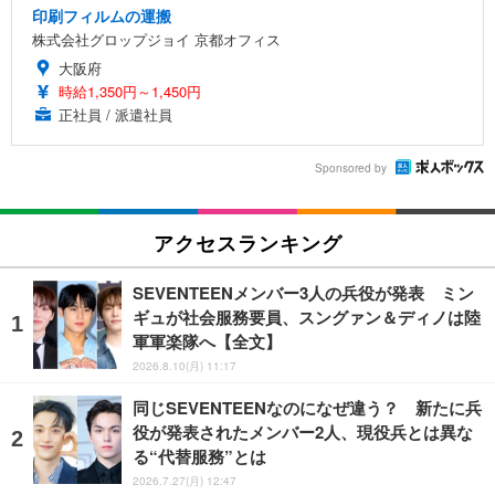
印刷フィルムの運搬
株式会社グロップジョイ 京都オフィス
大阪府
時給1,350円～1,450円
正社員 / 派遣社員
Sponsored by
アクセスランキング
SEVENTEENメンバー3人の兵役が発表 ミン
ギュが社会服務要員、スングァン＆ディノは陸
軍軍楽隊へ【全文】
2026.8.10(月) 11:17
同じSEVENTEENなのになぜ違う？ 新たに兵
役が発表されたメンバー2人、現役兵とは異な
る“代替服務”とは
2026.7.27(月) 12:47