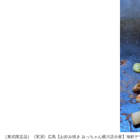
［東武限定品］《実演》広島【お好み焼き みっちゃん横川店分家】海鮮デラッ