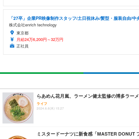
「27卒」企業PR映像制作スタッフ/土日祝休み/髪型・服装自由/中
株式会社enrich technology
東京都
月給24万6,200円～32万円
正社員
らあめん花月嵐、ラーメン健太監修の博多ラーメ
ライフ
2024.6.6(木) 15:27
ミスタードーナツに新食感「MASTER DONUT