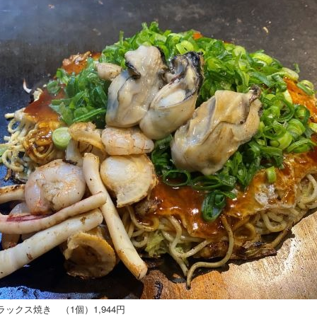
クス焼き （1個）1,944円