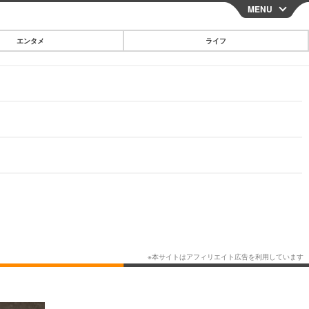
MENU
CLOSE
エンタメ
ライフ
スマートフォン
ガジェット・ツール
その他
映画・ドラマ
韓国・芸能
グルメ
スポーツ
ショッピング
ブログ
その他