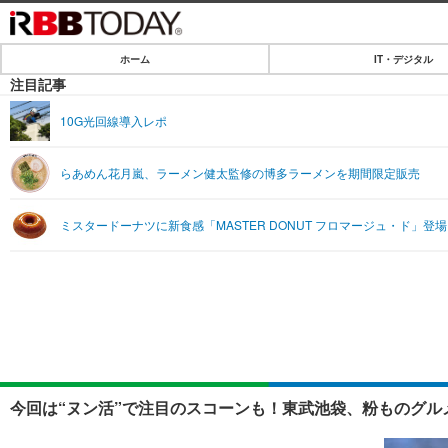
ホーム
IT・デジタル
ホーム
注目記事
IT・デジタル
10G光回線導入レポ
IT・デジタルTOP
SPEED TEST
らあめん花月嵐、ラーメン健太監修の博多ラーメンを期間限定販売
ネタ
エンタメ
ミスタードーナツに新食感「MASTER DONUT フロマージュ・ド」登場
ショッピング
エンタメTOP
ライフ
韓流・K-POP
ライフTOP
リリース一覧
音楽
ペット
プッシュ通知の停止方法
グラビア
その他
ショッピング
今回は“ヌン活”で注目のスコーンも！東武池袋、粉ものグル