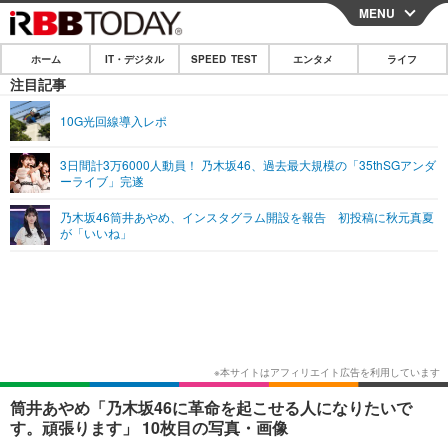
MENU
CLOSE
ホーム
IT・デジタル
SPEED TEST
エンタメ
ライフ
ホーム
注目記事
IT・デジタル
10G光回線導入レポ
IT・デジタルTOP
スマートフォン
SPEED TEST
3日間計3万6000人動員！ 乃木坂46、過去最大規模の「35thSGアンダ
ーライブ」完遂
ネタ
ガジェット・ツール
エンタメ
乃木坂46筒井あやめ、インスタグラム開設を報告 初投稿に秋元真夏
ショッピング
その他
が「いいね」
エンタメTOP
映画・ドラマ
ライフ
韓流・K-POP
韓国・芸能
ライフTOP
グルメ
リリース一覧
音楽
スポーツ
ペット
ショッピング
プッシュ通知の停止方法
グラビア
ブログ
その他
ショッピング
その他
筒井あやめ「乃木坂46に革命を起こせる人になりたいで
す。頑張ります」 10枚目の写真・画像