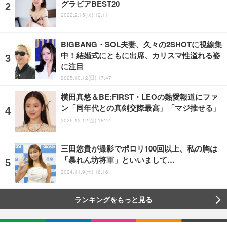
グラビアBEST20
2022.2.15(火) 12:11
BIGBANG・SOL夫妻、久々の2SHOTに視線集
中！結婚式にともに出席、カリスマ性溢れる姿
に注目
2025.10.12(日) 17:47
横田真悠＆BE:FIRST・LEOの熱愛報道にファ
ン「同年代との真剣交際最高」「マジ推せる」
2025.12.12(金) 18:44
三田悠貴が撮影でポロリ100回以上、私の胸は
「暴れん坊将軍」といいまして…
2024.11.9(土) 16:16
ランキングをもっと見る