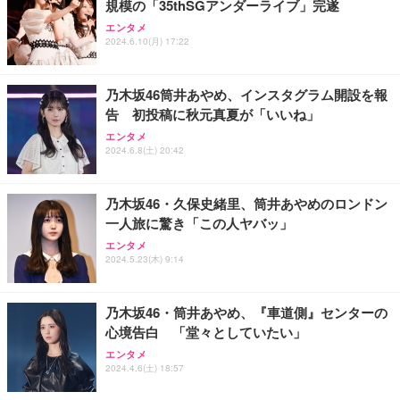
規模の「35thSGアンダーライブ」完遂
エンタメ
2024.6.10(月) 17:22
乃木坂46筒井あやめ、インスタグラム開設を報
告 初投稿に秋元真夏が「いいね」
エンタメ
2024.6.8(土) 20:42
乃木坂46・久保史緒里、筒井あやめのロンドン
一人旅に驚き「この人ヤバッ」
エンタメ
2024.5.23(木) 9:14
乃木坂46・筒井あやめ、『車道側』センターの
心境告白 「堂々としていたい」
エンタメ
2024.4.6(土) 18:57