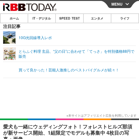
MENU
CLOSE
ホーム
IT・デジタル
SPEED TEST
エンタメ
ライフ
ホーム
注目記事
IT・デジタル
10G光回線導入レポ
IT・デジタルTOP
スマートフォン
SPEED TEST
とらふぐ料理 玄品、“父の日”に合わせて「てっさ」を特別価格88円で
販売
ネタ
ガジェット・ツール
エンタメ
買って良かった！芸能人激推しのベストバイグルメが続々！
ショッピング
その他
エンタメTOP
映画・ドラマ
ライフ
韓流・K-POP
韓国・芸能
ライフTOP
グルメ
リリース一覧
音楽
スポーツ
ペット
ショッピング
プッシュ通知の停止方法
グラビア
ブログ
その他
ショッピング
その他
愛犬も一緒にウェディングフォト！フォレストヒルズ那須
が新サービス開始、1組限定でモデルも募集中 4枚目の写
真・画像