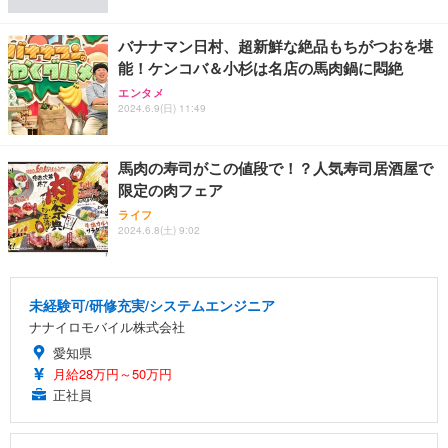
バナナマン日村、超新鮮な絶品もちがつおを堪
能！ケンコバ＆小杉は名店の馬肉鍋に悶絶
エンタメ
2024.6.9(日) 11:49
馬肉の寿司がこの値段で！？人気寿司居酒屋で
限定の肉フェア
ライフ
2024.6.8(土) 9:02
未経験可/研修充実/システムエンジニア
ナナイロモバイル株式会社
愛知県
月給28万円～50万円
正社員