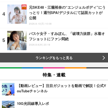
元SKE48・江籠裕奈の“エンジェルボディ”にう
っとり！週刊SPA!デジタルにて誌面カットが
公開
2026.8.10(月) 10:08
バスケ女子・すみぽん、「破壊力抜群」水着オ
フショットにファン悶絶
2026.8.6(木) 20:18
ランキングをもっと見る
特集・連載
【動画レビュー】注目ガジェットを動画で解説！公式Y
ouTubeチャンネル
10G光回線導入レポ