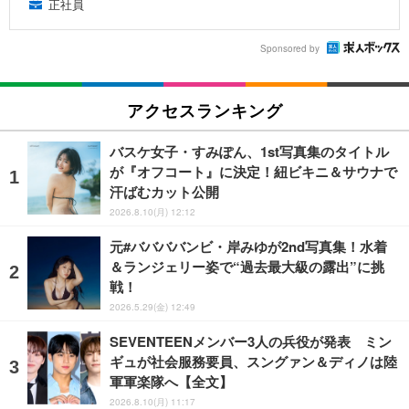
正社員
Sponsored by
アクセスランキング
バスケ女子・すみぽん、1st写真集のタイトル
が『オフコート』に決定！紐ビキニ＆サウナで
汗ばむカット公開
2026.8.10(月) 12:12
元#ババババンビ・岸みゆが2nd写真集！水着
＆ランジェリー姿で“過去最大級の露出”に挑
戦！
2026.5.29(金) 12:49
SEVENTEENメンバー3人の兵役が発表 ミン
ギュが社会服務要員、スングァン＆ディノは陸
軍軍楽隊へ【全文】
2026.8.10(月) 11:17