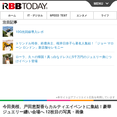
MENU
CLOSE
ホーム
IT・デジタル
SPEED TEST
エンタメ
ライフ
ホーム
注目記事
IT・デジタル
10G光回線導入レポ
IT・デジタルTOP
スマートフォン
SPEED TEST
トリンドル玲奈、鈴鹿央士、桜井日奈子ら著名人集結！「ジョー マロ
ーン ロンドン」新店舗セレモニー
ネタ
ガジェット・ツール
エンタメ
ローラ、久々の帰国！真っ白なドレスに5千万円のジュエリー身につ
ショッピング
その他
けイベント登場
エンタメTOP
映画・ドラマ
ライフ
韓流・K-POP
韓国・芸能
ライフTOP
グルメ
リリース一覧
音楽
スポーツ
ペット
ショッピング
プッシュ通知の停止方法
グラビア
ブログ
その他
ショッピング
その他
今田美桜、戸田恵梨香らカルティエイベントに集結！豪華
ジュエリー纏い会場へ 12枚目の写真・画像