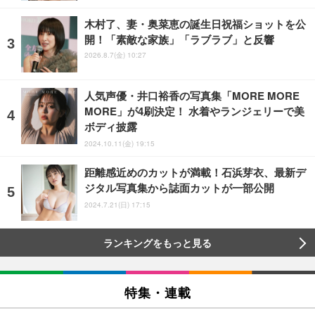
木村了、妻・奥菜恵の誕生日祝福ショットを公
開！「素敵な家族」「ラブラブ」と反響
2026.8.7(金) 10:27
人気声優・井口裕香の写真集「MORE MORE
MORE」が4刷決定！ 水着やランジェリーで美
ボディ披露
2024.10.11(金) 19:15
距離感近めのカットが満載！石浜芽衣、最新デ
ジタル写真集から誌面カットが一部公開
2024.7.21(日) 17:15
ランキングをもっと見る
特集・連載