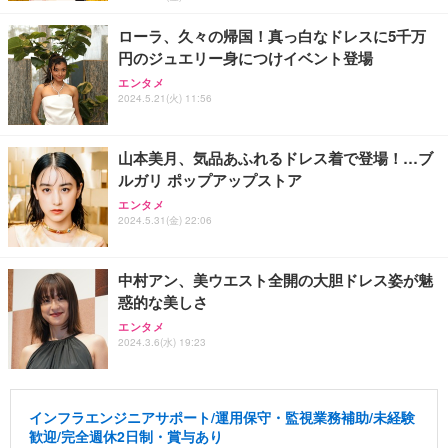
ローラ、久々の帰国！真っ白なドレスに5千万
円のジュエリー身につけイベント登場
エンタメ
2024.5.21(火) 11:56
山本美月、気品あふれるドレス着で登場！…ブ
ルガリ ポップアップストア
エンタメ
2024.5.31(金) 22:06
中村アン、美ウエスト全開の大胆ドレス姿が魅
惑的な美しさ
エンタメ
2024.3.6(水) 19:23
インフラエンジニアサポート/運用保守・監視業務補助/未経験
歓迎/完全週休2日制・賞与あり