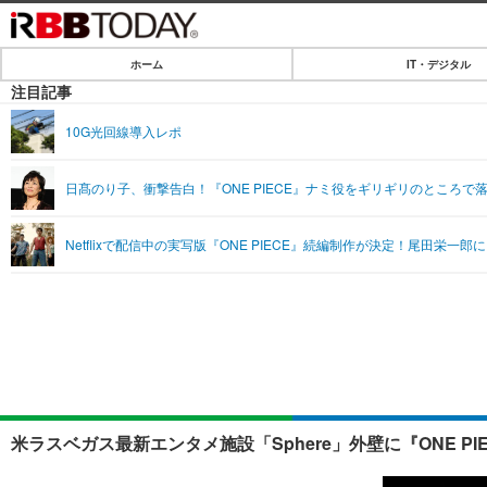
ホーム
IT・デジタル
ホーム
注目記事
IT・デジタル
10G光回線導入レポ
IT・デジタルTOP
SPEED TEST
日髙のり子、衝撃告白！『ONE PIECE』ナミ役をギリギリのところで
ネタ
エンタメ
Netflixで配信中の実写版『ONE PIECE』続編制作が決定！尾田栄一
ショッピング
エンタメTOP
ライフ
韓流・K-POP
ライフTOP
リリース一覧
音楽
ペット
プッシュ通知の停止方法
グラビア
その他
ショッピング
米ラスベガス最新エンタメ施設「Sphere」外壁に『ONE PI