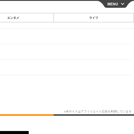
MENU
CLOSE
エンタメ
ライフ
スマートフォン
ガジェット・ツール
その他
映画・ドラマ
韓国・芸能
グルメ
スポーツ
ショッピング
ブログ
その他