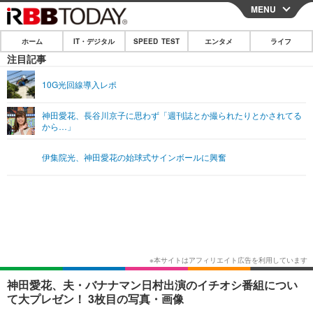
MENU
CLOSE
ホーム
IT・デジタル
SPEED TEST
エンタメ
ライフ
ホーム
注目記事
IT・デジタル
10G光回線導入レポ
IT・デジタルTOP
スマートフォン
SPEED TEST
神田愛花、長谷川京子に思わず「週刊誌とか撮られたりとかされてる
から…」
ネタ
ガジェット・ツール
エンタメ
伊集院光、神田愛花の始球式サインボールに興奮
ショッピング
その他
エンタメTOP
映画・ドラマ
ライフ
韓流・K-POP
韓国・芸能
ライフTOP
グルメ
リリース一覧
音楽
スポーツ
ペット
ショッピング
プッシュ通知の停止方法
グラビア
ブログ
その他
ショッピング
その他
神田愛花、夫・バナナマン日村出演のイチオシ番組につい
て大プレゼン！ 3枚目の写真・画像