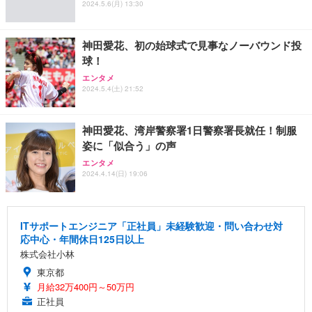
2024.5.6(月) 13:30
神田愛花、初の始球式で見事なノーバウンド投
球！
エンタメ
2024.5.4(土) 21:52
神田愛花、湾岸警察署1日警察署長就任！制服
姿に「似合う」の声
エンタメ
2024.4.14(日) 19:06
ITサポートエンジニア「正社員」未経験歓迎・問い合わせ対
応中心・年間休日125日以上
株式会社小林
東京都
月給32万400円～50万円
正社員