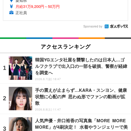
愛知県
月給31万9,200円～50万円
正社員
Sponsored by
アクセスランキング
韓国YGエンタ社屋を襲撃したのは日本人…ゴ
ルフクラブで出入口の一部を破損、警察が経緯
を調査へ
2026.8.7(金) 18:47
手の震えが止まらず…KARA・スンヨン、健康
状態に心配の声 思わぬ形でファンの動画が拡
散
2026.8.8(土) 11:47
人気声優・井口裕香の写真集「MORE MORE
MORE」が4刷決定！ 水着やランジェリーで美