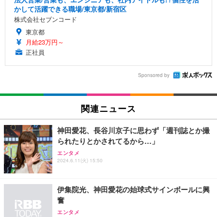
かして活躍できる職場/東京都/新宿区
株式会社セブンコード
東京都
月給23万円～
正社員
Sponsored by
関連ニュース
神田愛花、長谷川京子に思わず「週刊誌とか撮
られたりとかされてるから…」
エンタメ
2024.6.11(火) 15:50
伊集院光、神田愛花の始球式サインボールに興
奮
エンタメ