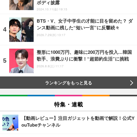
ボディ披露
2024.10.11(金) 19:15
BTS・V、女子中学生の才能に目を留めた？ ダ
ンス動画に残した“短い一言”に反響続々
2026.7.29(水) 13:17
整形に1000万円、趣味に200万円を投入…韓国
歌手、浪費ぶりに衝撃！“超節約生活”に挑戦
2026.8.8(土) 11:17
ランキングをもっと見る
特集・連載
【動画レビュー】注目ガジェットを動画で解説！公式Y
ouTubeチャンネル