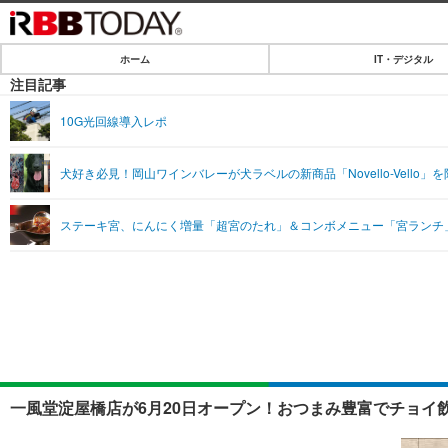
ホーム
IT・デジタル
ホーム
注目記事
IT・デジタル
10G光回線導入レポ
IT・デジタルTOP
SPEED TEST
犬好き必見！岡山ワインバレーが犬ラベルの新商品「Novello-Vello」
ネタ
エンタメ
ステーキ宮、にんにく増量「超宮のたれ」＆コンボメニュー「宮ランチ
ショッピング
エンタメTOP
ライフ
韓流・K-POP
ライフTOP
リリース一覧
音楽
ペット
プッシュ通知の停止方法
グラビア
その他
ショッピング
一風堂淀屋橋店が6月20日オープン！おつまみ豊富でチョイ