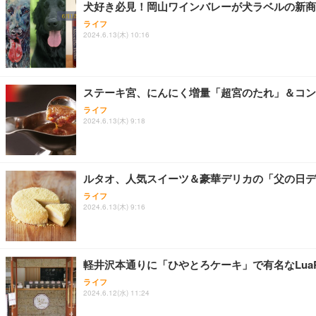
犬好き必見！岡山ワインバレーが犬ラベルの新商品「No
ライフ
2024.6.13(木) 10:16
ステーキ宮、にんにく増量「超宮のたれ」＆コン
ライフ
2024.6.13(木) 9:18
ルタオ、人気スイーツ＆豪華デリカの「父の日デ
ライフ
2024.6.13(木) 9:16
軽井沢本通りに「ひやとろケーキ」で有名なLuaRu
ライフ
2024.6.12(水) 11:24