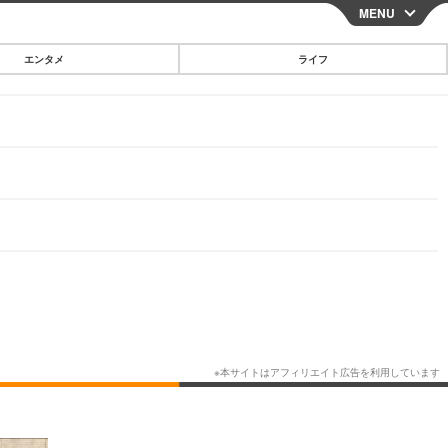
MENU
CLOSE
エンタメ
ライフ
スマートフォン
ガジェット・ツール
その他
映画・ドラマ
韓国・芸能
グルメ
スポーツ
ショッピング
ブログ
その他