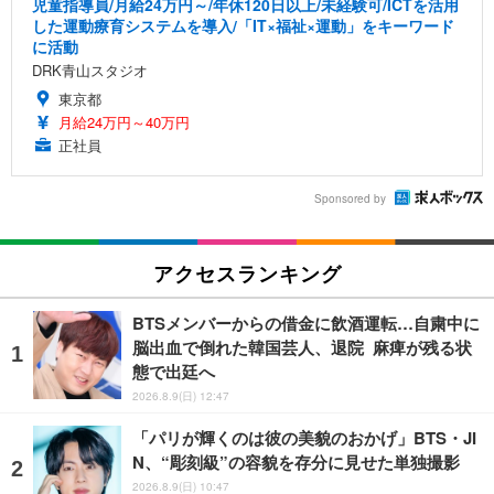
児童指導員/月給24万円～/年休120日以上/未経験可/ICTを活用
した運動療育システムを導入/「IT×福祉×運動」をキーワード
に活動
DRK青山スタジオ
東京都
月給24万円～40万円
正社員
Sponsored by
アクセスランキング
BTSメンバーからの借金に飲酒運転…自粛中に
脳出血で倒れた韓国芸人、退院 麻痺が残る状
態で出廷へ
2026.8.9(日) 12:47
「パリが輝くのは彼の美貌のおかげ」BTS・JI
N、“彫刻級”の容貌を存分に見せた単独撮影
2026.8.9(日) 10:47