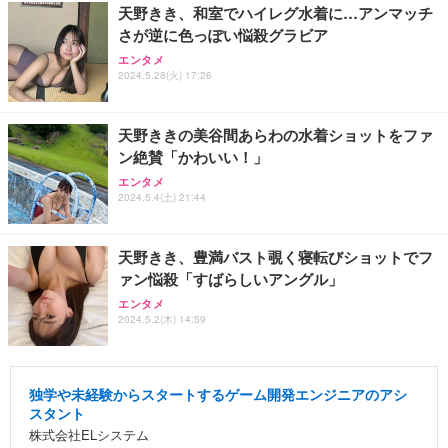
天野きき、和室でハイレグ水着に…アンマッチ
さが逆に色っぽい悩殺グラビア
エンタメ
2024.5.28(火) 17:26
天野ききの美谷間あらわの水着ショットをファ
ン絶賛「かわいい！」
エンタメ
2024.5.4(土) 21:44
天野きき、豊満バスト覗く寝転びショットでフ
ァン悩殺「すばらしいアングル」
エンタメ
2024.5.2(木) 14:59
独学や未経験からスタートするゲーム開発エンジニアのアシ
スタント
株式会社ELシステム