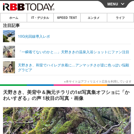
MENU
CLOSE
ホーム
IT・デジタル
SPEED TEST
エンタメ
ライフ
ホーム
注目記事
IT・デジタル
10G光回線導入レポ
IT・デジタルTOP
スマートフォン
SPEED TEST
「一瞬着てないのかと…」天野ききの温泉入浴ショットにファン注目
ネタ
ガジェット・ツール
エンタメ
天野きき、和室でハイレグ水着に…アンマッチさが逆に色っぽい悩殺
ショッピング
その他
グラビア
エンタメTOP
映画・ドラマ
ライフ
韓流・K-POP
韓国・芸能
ライフTOP
グルメ
リリース一覧
天野きき、美背中＆胸元チラリの1st写真集オフショに「か
音楽
スポーツ
ペット
ショッピング
わいすぎる」の声 1枚目の写真・画像
プッシュ通知の停止方法
グラビア
ブログ
その他
ショッピング
その他