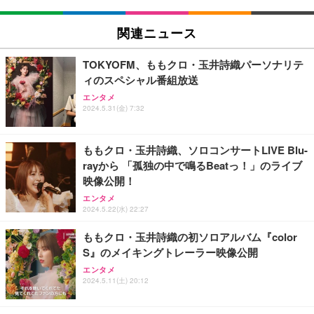
関連ニュース
TOKYOFM、ももクロ・玉井詩織パーソナリテ
ィのスペシャル番組放送
エンタメ
2024.5.31(金) 7:32
ももクロ・玉井詩織、ソロコンサートLIVE Blu-
rayから 「孤独の中で鳴るBeatっ！」のライブ
映像公開！
エンタメ
2024.5.22(水) 22:27
ももクロ・玉井詩織の初ソロアルバム『color
S』のメイキングトレーラー映像公開
エンタメ
2024.5.11(土) 20:12