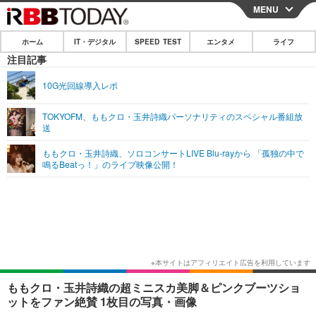
MENU
CLOSE
ホーム
IT・デジタル
SPEED TEST
エンタメ
ライフ
ホーム
注目記事
IT・デジタル
10G光回線導入レポ
IT・デジタルTOP
スマートフォン
SPEED TEST
TOKYOFM、ももクロ・玉井詩織パーソナリティのスペシャル番組放
送
ネタ
ガジェット・ツール
エンタメ
ももクロ・玉井詩織、ソロコンサートLIVE Blu-rayから 「孤独の中で
ショッピング
その他
鳴るBeatっ！」のライブ映像公開！
エンタメTOP
映画・ドラマ
ライフ
韓流・K-POP
韓国・芸能
ライフTOP
グルメ
リリース一覧
音楽
スポーツ
ペット
ショッピング
プッシュ通知の停止方法
グラビア
ブログ
その他
ショッピング
その他
ももクロ・玉井詩織の超ミニスカ美脚＆ピンクブーツショ
ットをファン絶賛 1枚目の写真・画像