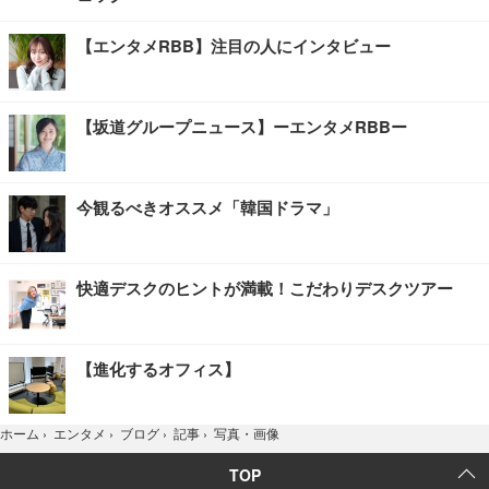
【エンタメRBB】注目の人にインタビュー
【坂道グループニュース】ーエンタメRBBー
今観るべきオススメ「韓国ドラマ」
快適デスクのヒントが満載！こだわりデスクツアー
【進化するオフィス】
写真・画像
ホーム
›
エンタメ
›
ブログ
›
記事
›
TOP