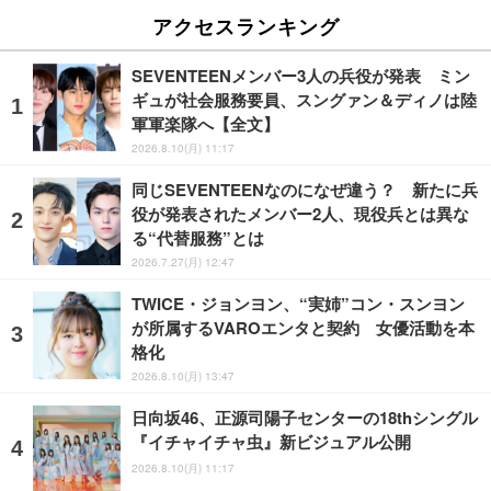
アクセスランキング
SEVENTEENメンバー3人の兵役が発表 ミン
ギュが社会服務要員、スングァン＆ディノは陸
軍軍楽隊へ【全文】
2026.8.10(月) 11:17
同じSEVENTEENなのになぜ違う？ 新たに兵
役が発表されたメンバー2人、現役兵とは異な
る“代替服務”とは
2026.7.27(月) 12:47
TWICE・ジョンヨン、“実姉”コン・スンヨン
が所属するVAROエンタと契約 女優活動を本
格化
2026.8.10(月) 13:47
日向坂46、正源司陽子センターの18thシングル
『イチャイチャ虫』新ビジュアル公開
2026.8.10(月) 11:17