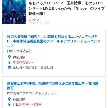
ももいろクローバーZ・玉井詩織、初のソロコ
ンサートLIVE Blu-rayから 「Shape」のライブ
映像公開！
エンタメ
2024.5.8(水) 16:37
技術の最前線で顧客と共に課題を解決するエンジニアへ/FP
D・半導体関係製造装置のフィールドアプリケーションエンジ
ニア
日総工産株式会社
神奈川県
年収400万円～
正社員 / 契約社員 / 派遣社員
建築施工管理/神奈川県川崎市川崎区:RC造改修工事・在宅勤
務可
株式会社コプロコンストラクション
神奈川県
月給34万円～44万円