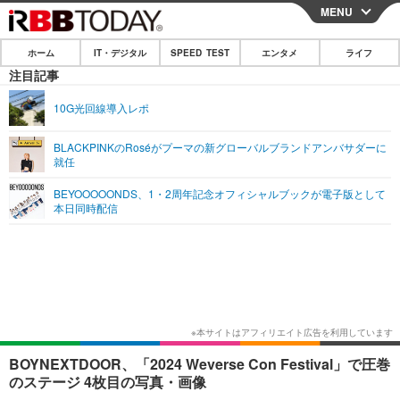
MENU
CLOSE
ホーム
IT・デジタル
SPEED TEST
エンタメ
ライフ
ホーム
注目記事
IT・デジタル
10G光回線導入レポ
IT・デジタルTOP
スマートフォン
SPEED TEST
BLACKPINKのRoséがプーマの新グローバルブランドアンバサダーに
就任
ネタ
ガジェット・ツール
エンタメ
BEYOOOOONDS、1・2周年記念オフィシャルブックが電子版として
ショッピング
その他
本日同時配信
エンタメTOP
映画・ドラマ
ライフ
韓流・K-POP
韓国・芸能
ライフTOP
グルメ
リリース一覧
音楽
スポーツ
ペット
ショッピング
プッシュ通知の停止方法
グラビア
ブログ
その他
ショッピング
その他
BOYNEXTDOOR、「2024 Weverse Con Festival」で圧巻
のステージ 4枚目の写真・画像