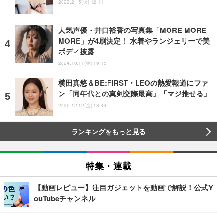
2022.2.15(火) 12:11
人気声優・井口裕香の写真集「MORE MORE
MORE」が4刷決定！ 水着やランジェリーで美
ボディ披露
2024.10.11(金) 19:15
横田真悠＆BE:FIRST・LEOの熱愛報道にファ
ン「同年代との真剣交際最高」「マジ推せる」
2025.12.12(金) 18:44
ランキングをもっと見る
特集・連載
【動画レビュー】注目ガジェットを動画で解説！公式Y
ouTubeチャンネル