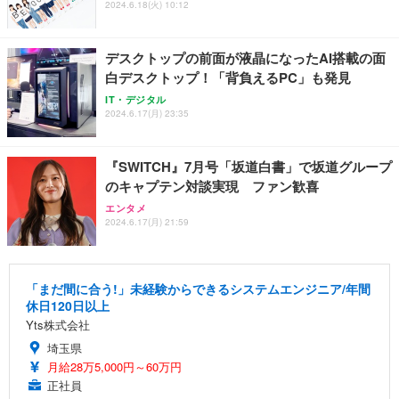
2024.6.18(火) 10:12
デスクトップの前面が液晶になったAI搭載の面
白デスクトップ！「背負えるPC」も発見
IT・デジタル
2024.6.17(月) 23:35
『SWITCH』7月号「坂道白書」で坂道グループ
のキャプテン対談実現 ファン歓喜
エンタメ
2024.6.17(月) 21:59
「まだ間に合う!」未経験からできるシステムエンジニア/年間
休日120日以上
Yts株式会社
埼玉県
月給28万5,000円～60万円
正社員