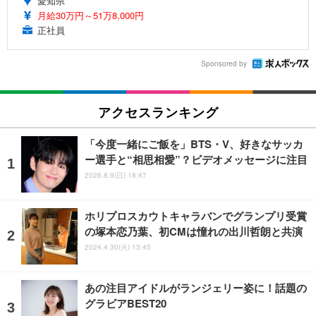
愛知県
月給30万円～51万8,000円
正社員
Sponsored by
アクセスランキング
「今度一緒にご飯を」BTS・V、好きなサッカ
ー選手と“相思相愛”？ビデオメッセージに注目
2026.8.9(日) 18:47
ホリプロスカウトキャラバンでグランプリ受賞
の塚本恋乃葉、初CMは憧れの出川哲朗と共演
2024.4.30(火) 13:45
あの注目アイドルがランジェリー姿に！話題の
グラビアBEST20