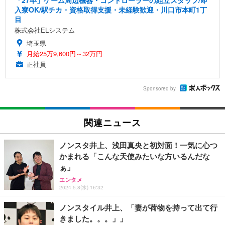
「27卒」ゲーム周辺機器・コントローラーの組立スタッフ/即
入寮OK/駅チカ・資格取得支援・未経験歓迎・川口市本町1丁
目
株式会社ELシステム
埼玉県
月給25万9,600円～32万円
正社員
Sponsored by
関連ニュース
ノンスタ井上、浅田真央と初対面！一気に心つ
かまれる「こんな天使みたいな方いるんだな
ぁ」
エンタメ
2024.5.8(水) 16:32
ノンスタイル井上、「妻が荷物を持って出て行
きました。。。」」