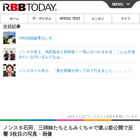
MENU
CLOSE
ホーム
IT・デジタル
SPEED TEST
エンタメ
ライフ
ホーム
注目記事
IT・デジタル
10G光回線導入レポ
IT・デジタルTOP
スマートフォン
SPEED TEST
ノンスタ井上、浅田真央と初対面！一気に心つかまれる「こんな天使
みたいな方いるんだなぁ」
ネタ
ガジェット・ツール
エンタメ
ノンスタイル井上、「妻が荷物を持って出て行きました。。。」」
ショッピング
その他
エンタメTOP
映画・ドラマ
ライフ
韓流・K-POP
韓国・芸能
ライフTOP
グルメ
リリース一覧
音楽
スポーツ
ペット
ショッピング
プッシュ通知の停止方法
グラビア
ブログ
その他
ショッピング
その他
ノンスタ石田、三姉妹たちともみくちゃで遊ぶ姿公開で反
響 3枚目の写真・画像