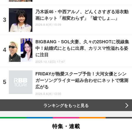
乃木坂46・中西アルノ、どんくさすぎる浴衣動
画にネット「相変わらず」「嘘でしょ…」
2026.8.6(木) 15:09
BIGBANG・SOL夫妻、久々の2SHOTに視線集
中！結婚式にともに出席、カリスマ性溢れる姿
に注目
2025.10.12(日) 17:47
FRIDAYが熱愛スクープ予告！大河女優とシン
ガーソングライター組み合わせにネットで憶測
広がる
2026.8.6(木) 13:00
ランキングをもっと見る
特集・連載