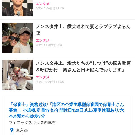
エンタメ
2024.3.24(日) 14:29
ノンスタ井上、愛犬連れて妻とラブラブよるん
ぽ
エンタメ
2023.11.8(水) 8:36
ノンスタ井上、愛犬たちの“しつけ”の悩み吐露
＆呼びかけ「奥さんと日々悩んでおります」
エンタメ
2023.8.22(火) 11:55
「保育士」資格必須/「港区の企業主導型保育園で保育士さん
募集 」小規模/定員19名/年間休日120日以上/夏季休暇あり/六
本木駅から徒歩9分
フェニックスキッズ西麻布
東京都