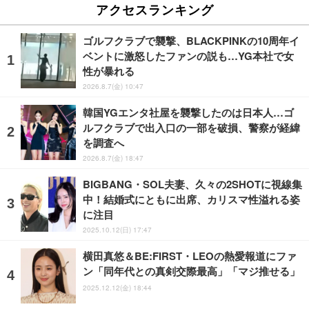
アクセスランキング
ゴルフクラブで襲撃、BLACKPINKの10周年イ
ベントに激怒したファンの説も…YG本社で女
性が暴れる
2026.8.7(金) 10:47
韓国YGエンタ社屋を襲撃したのは日本人…ゴ
ルフクラブで出入口の一部を破損、警察が経緯
を調査へ
2026.8.7(金) 18:47
BIGBANG・SOL夫妻、久々の2SHOTに視線集
中！結婚式にともに出席、カリスマ性溢れる姿
に注目
2025.10.12(日) 17:47
横田真悠＆BE:FIRST・LEOの熱愛報道にファ
ン「同年代との真剣交際最高」「マジ推せる」
2025.12.12(金) 18:44