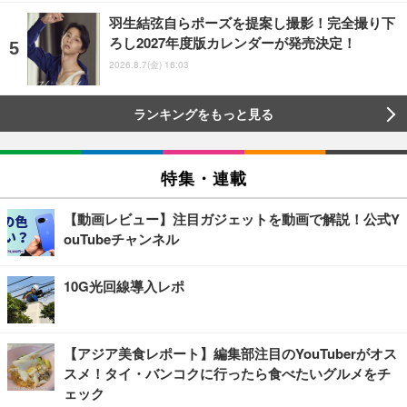
羽生結弦自らポーズを提案し撮影！完全撮り下
ろし2027年度版カレンダーが発売決定！
2026.8.7(金) 16:03
ランキングをもっと見る
特集・連載
【動画レビュー】注目ガジェットを動画で解説！公式Y
ouTubeチャンネル
10G光回線導入レポ
【アジア美食レポート】編集部注目のYouTuberがオス
スメ！タイ・バンコクに行ったら食べたいグルメをチ
ェック