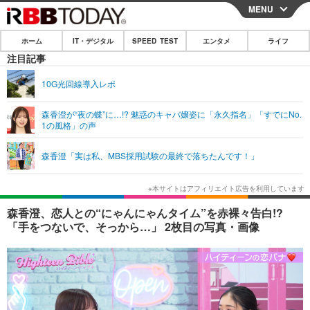
MENU
CLOSE
ホーム
IT・デジタル
SPEED TEST
エンタメ
ライフ
ホーム
注目記事
IT・デジタル
10G光回線導入レポ
IT・デジタルTOP
スマートフォン
SPEED TEST
森香澄が“夜の蝶”に…!? 魅惑のキャバ嬢姿に「永久指名」「すでにNo.
1の風格」の声
ネタ
ガジェット・ツール
エンタメ
森香澄「実は私、MBS採用試験の最終で落ちたんです！」
ショッピング
その他
エンタメTOP
映画・ドラマ
ライフ
韓流・K-POP
韓国・芸能
ライフTOP
グルメ
リリース一覧
森香澄、恋人との“にゃんにゃんタイム”を赤裸々告白!?
音楽
スポーツ
ペット
ショッピング
「手をつないで、そっから…」 2枚目の写真・画像
プッシュ通知の停止方法
グラビア
ブログ
その他
ショッピング
その他