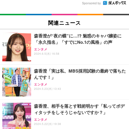
Sponsored by
関連ニュース
森香澄が“夜の蝶”に…!? 魅惑のキャバ嬢姿に
「永久指名」「すでにNo.1の風格」の声
エンタメ
2024.6.5(水) 16:58
森香澄「実は私、MBS採用試験の最終で落ちた
んです！」
エンタメ
2024.5.23(木) 13:43
森香澄、相手を落とす戦術明かす「私ってボデ
ィタッチをしそうじゃないですか？」
エンタメ
2024.5.22(水) 19:38