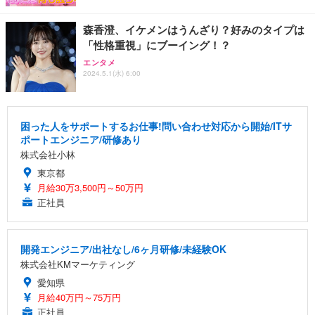
森香澄、イケメンはうんざり？好みのタイプは
「性格重視」にブーイング！？
エンタメ
2024.5.1(水) 6:00
困った人をサポートするお仕事!問い合わせ対応から開始/ITサ
ポートエンジニア/研修あり
株式会社小林
東京都
月給30万3,500円～50万円
正社員
開発エンジニア/出社なし/6ヶ月研修/未経験OK
株式会社KMマーケティング
愛知県
月給40万円～75万円
正社員