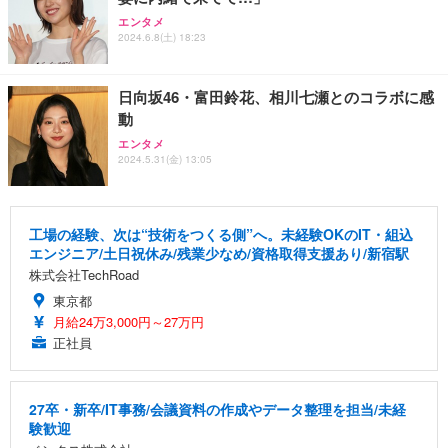
エンタメ
2024.6.8(土) 18:23
日向坂46・富田鈴花、相川七瀬とのコラボに感
動
エンタメ
2024.5.31(金) 13:05
工場の経験、次は“技術をつくる側”へ。未経験OKのIT・組込
エンジニア/土日祝休み/残業少なめ/資格取得支援あり/新宿駅
株式会社TechRoad
東京都
月給24万3,000円～27万円
正社員
27卒・新卒/IT事務/会議資料の作成やデータ整理を担当/未経
験歓迎