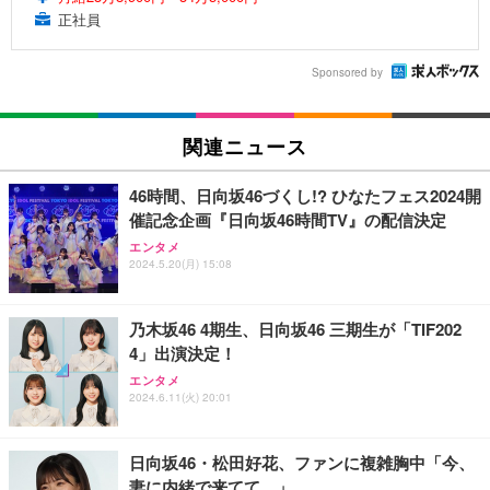
正社員
Sponsored by
関連ニュース
46時間、日向坂46づくし!? ひなたフェス2024開
催記念企画『日向坂46時間TV』の配信決定
エンタメ
2024.5.20(月) 15:08
乃木坂46 4期生、日向坂46 三期生が「TIF202
4」出演決定！
エンタメ
2024.6.11(火) 20:01
日向坂46・松田好花、ファンに複雑胸中「今、
妻に内緒で来てて…」