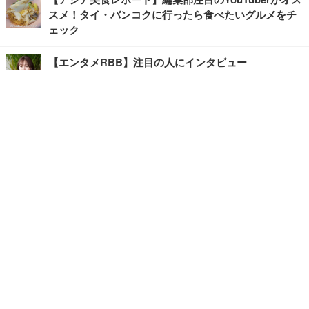
スメ！タイ・バンコクに行ったら食べたいグルメをチ
ェック
【エンタメRBB】注目の人にインタビュー
【坂道グループニュース】ーエンタメRBBー
今観るべきオススメ「韓国ドラマ」
快適デスクのヒントが満載！こだわりデスクツアー
【進化するオフィス】
写真・画像
ホーム
›
エンタメ
›
その他
›
記事
›