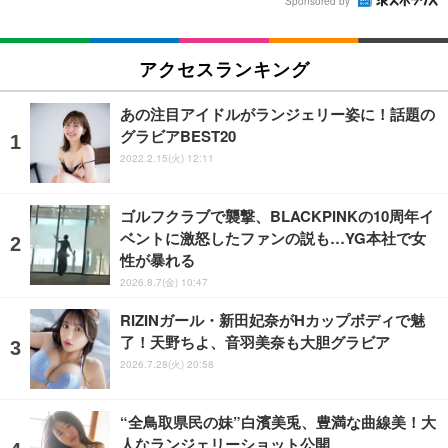
Sponsored by
アクセスランキング
あの注目アイドルがランジェリー姿に！話題の
グラビアBEST20
2022.2.15(火) 12:11
ゴルフクラブで襲撃、BLACKPINKの10周年イ
ベントに激怒したファンの説も…YG本社で女
性が暴れる
2026.8.7(金) 10:47
RIZINガール・新田妃奈がHカップボディで魅
了！天野ちよ、音羽美奈も大胆グラビア
2026.7.28(火) 20:58
“全鳥取県民の妹”白濱美兎、豊満な曲線美！大
人なランジェリーショット公開