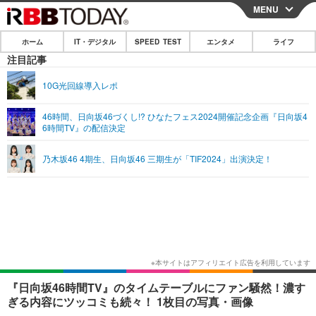
MENU
CLOSE
ホーム
IT・デジタル
SPEED TEST
エンタメ
ライフ
ホーム
注目記事
IT・デジタル
10G光回線導入レポ
IT・デジタルTOP
スマートフォン
SPEED TEST
46時間、日向坂46づくし!? ひなたフェス2024開催記念企画『日向坂4
6時間TV』の配信決定
ネタ
ガジェット・ツール
エンタメ
乃木坂46 4期生、日向坂46 三期生が「TIF2024」出演決定！
ショッピング
その他
エンタメTOP
映画・ドラマ
ライフ
韓流・K-POP
韓国・芸能
ライフTOP
グルメ
リリース一覧
音楽
スポーツ
ペット
ショッピング
プッシュ通知の停止方法
グラビア
ブログ
その他
ショッピング
その他
『日向坂46時間TV』のタイムテーブルにファン騒然！濃す
ぎる内容にツッコミも続々！ 1枚目の写真・画像