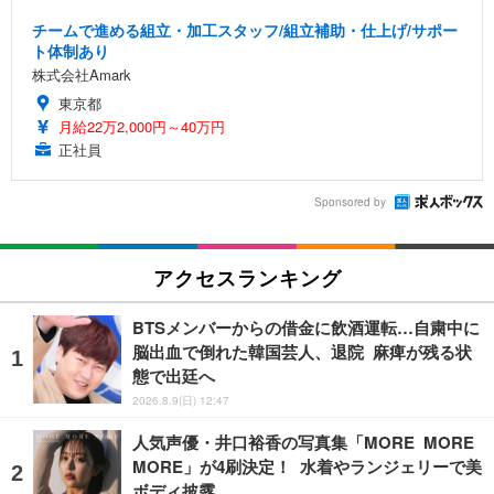
チームで進める組立・加工スタッフ/組立補助・仕上げ/サポー
ト体制あり
株式会社Amark
東京都
月給22万2,000円～40万円
正社員
Sponsored by
アクセスランキング
BTSメンバーからの借金に飲酒運転…自粛中に
脳出血で倒れた韓国芸人、退院 麻痺が残る状
態で出廷へ
2026.8.9(日) 12:47
人気声優・井口裕香の写真集「MORE MORE
MORE」が4刷決定！ 水着やランジェリーで美
ボディ披露