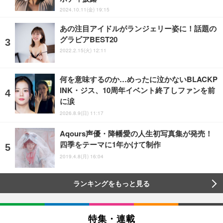
2024.10.11(金) 19:15
あの注目アイドルがランジェリー姿に！話題の
グラビアBEST20
2022.2.15(火) 12:11
何を意味するのか…めったに泣かないBLACKP
INK・ジス、10周年イベント終了しファンを前
に涙
2026.8.9(日) 11:17
Aqours声優・降幡愛の人生初写真集が発売！
四季をテーマに1年かけて制作
2019.4.8(月) 16:04
ランキングをもっと見る
特集・連載