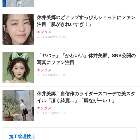
休井美郷のどアップすっぴんショットにファン
注目「肌がきれいすぎ！」
エンタメ
2024.4.20(土) 16:58
「ヤバッ」「かわいい」休井美郷、SNS公開の
写真にファン注目
エンタメ
2024.3.20(水) 18:19
休井美郷、自信作のライダースコーデで美スタ
イル「凄く綺麗…」「脚ながーい！」
エンタメ
2024.3.14(木) 19:05
施工管理技士