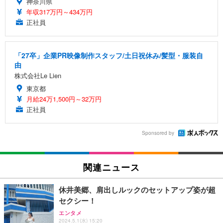
神奈川県
年収317万円～434万円
正社員
「27卒」企業PR映像制作スタッフ/土日祝休み/髪型・服装自
由
株式会社Le Lien
東京都
月給24万1,500円～32万円
正社員
Sponsored by
関連ニュース
休井美郷、肩出しルックのセットアップ姿が超
セクシー！
エンタメ
2024.5.1(水) 15:20