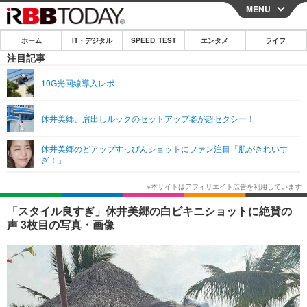
MENU
CLOSE
ホーム
IT・デジタル
SPEED TEST
エンタメ
ライフ
ホーム
注目記事
IT・デジタル
10G光回線導入レポ
IT・デジタルTOP
スマートフォン
SPEED TEST
休井美郷、肩出しルックのセットアップ姿が超セクシー！
ネタ
ガジェット・ツール
エンタメ
休井美郷のどアップすっぴんショットにファン注目「肌がきれいす
ショッピング
その他
ぎ！」
エンタメTOP
映画・ドラマ
ライフ
韓流・K-POP
韓国・芸能
ライフTOP
グルメ
リリース一覧
「スタイル良すぎ」休井美郷の白ビキニショットに絶賛の
音楽
スポーツ
ペット
ショッピング
声 3枚目の写真・画像
プッシュ通知の停止方法
グラビア
ブログ
その他
ショッピング
その他