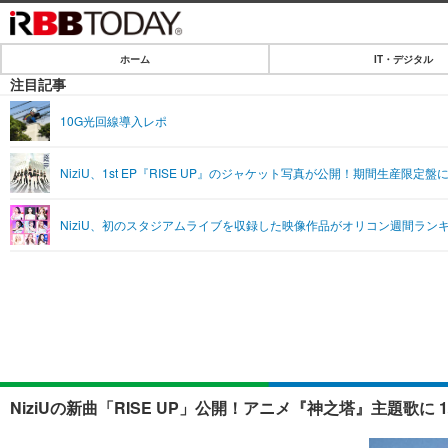
ホーム
IT・デジタル
ホーム
注目記事
IT・デジタル
10G光回線導入レポ
IT・デジタルTOP
SPEED TEST
NiziU、1st EP『RISE UP』のジャケット写真が公開！期間生産限定
ネタ
エンタメ
NiziU、初のスタジアムライブを収録した映像作品がオリコン週間ラン
ショッピング
エンタメTOP
ライフ
韓流・K-POP
ライフTOP
リリース一覧
音楽
ペット
プッシュ通知の停止方法
グラビア
その他
ショッピング
NiziUの新曲「RISE UP」公開！アニメ『神之塔』主題歌に