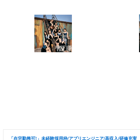
「在宅勤務可!」未経験採用枠/アプリエンジニア/高収入/研修充実