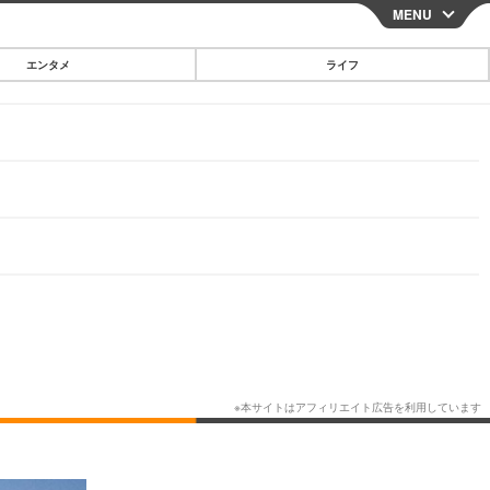
MENU
CLOSE
エンタメ
ライフ
スマートフォン
ガジェット・ツール
その他
映画・ドラマ
韓国・芸能
グルメ
スポーツ
ショッピング
ブログ
その他