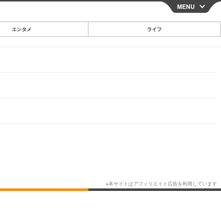
MENU
CLOSE
エンタメ
ライフ
スマートフォン
ガジェット・ツール
その他
映画・ドラマ
韓国・芸能
グルメ
スポーツ
ショッピング
ブログ
その他