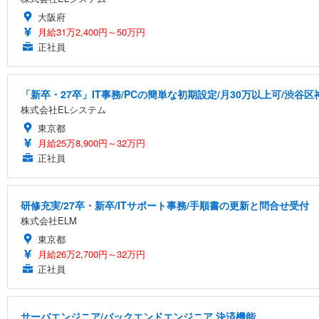
大阪府
月給31万2,400円～50万円
正社員
「新卒・27卒」IT事務/PCの簡単な初期設定/月30万以上可/渋谷区
株式会社ELシステム
東京都
月給25万8,900円～32万円
正社員
研修充実/27卒・新卒/ITサポート事務/手順書の更新と問合せ受付
株式会社ELM
東京都
月給26万2,700円～32万円
正社員
サーバエンジニア/バックエンドエンジニア 決済機能