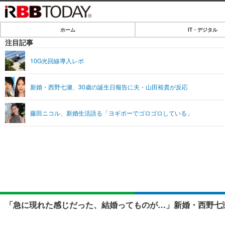
ホーム
IT・デジタル
ホーム
注目記事
IT・デジタル
10G光回線導入レポ
IT・デジタルTOP
SPEED TEST
新婚・西野七瀬、30歳の誕生日報告に夫・山田裕貴が反応
ネタ
エンタメ
藤田ニコル、新婚生活語る「ヨギボーでゴロゴロしている」
ショッピング
エンタメTOP
ライフ
韓流・K-POP
ライフTOP
リリース一覧
音楽
ペット
プッシュ通知の停止方法
グラビア
その他
ショッピング
「急に現れた感じだった、結婚ってものが…」新婚・西野七瀬