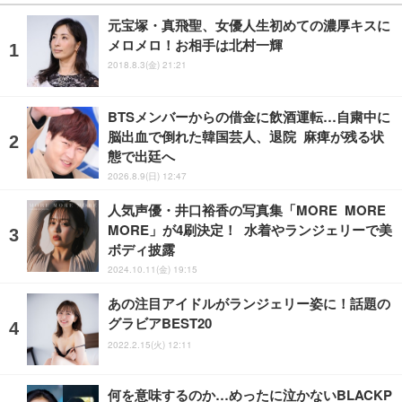
元宝塚・真飛聖、女優人生初めての濃厚キスに
メロメロ！お相手は北村一輝
2018.8.3(金) 21:21
BTSメンバーからの借金に飲酒運転…自粛中に
脳出血で倒れた韓国芸人、退院 麻痺が残る状
態で出廷へ
2026.8.9(日) 12:47
人気声優・井口裕香の写真集「MORE MORE
MORE」が4刷決定！ 水着やランジェリーで美
ボディ披露
2024.10.11(金) 19:15
あの注目アイドルがランジェリー姿に！話題の
グラビアBEST20
2022.2.15(火) 12:11
何を意味するのか…めったに泣かないBLACKP