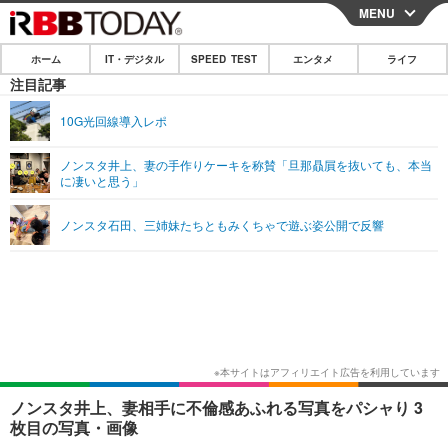
MENU
CLOSE
ホーム
IT・デジタル
SPEED TEST
エンタメ
ライフ
ホーム
注目記事
IT・デジタル
10G光回線導入レポ
IT・デジタルTOP
スマートフォン
SPEED TEST
ノンスタ井上、妻の手作りケーキを称賛「旦那贔屓を抜いても、本当
に凄いと思う」
ネタ
ガジェット・ツール
エンタメ
ノンスタ石田、三姉妹たちともみくちゃで遊ぶ姿公開で反響
ショッピング
その他
エンタメTOP
映画・ドラマ
ライフ
韓流・K-POP
韓国・芸能
ライフTOP
グルメ
リリース一覧
音楽
スポーツ
ペット
ショッピング
プッシュ通知の停止方法
グラビア
ブログ
その他
ショッピング
その他
ノンスタ井上、妻相手に不倫感あふれる写真をパシャり 3
枚目の写真・画像