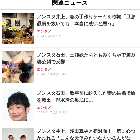
関連ニュース
ノンスタ井上、妻の手作りケーキを称賛「旦那
贔屓を抜いても、本当に凄いと思う」
エンタメ
2024.6.4(火) 1:18
ノンスタ石田、三姉妹たちともみくちゃで遊ぶ
姿公開で反響
エンタメ
2024.6.19(水) 15:48
ノンスタ石田、数年前に紛失した妻の結婚指輪
を救出「排水溝の奥底に…」
エンタメ
2024.5.17(金) 18:25
ノンスタ井上、浅田真央と初対面！一気に心つ
かまれる「こんな天使みたいな方いるんだな