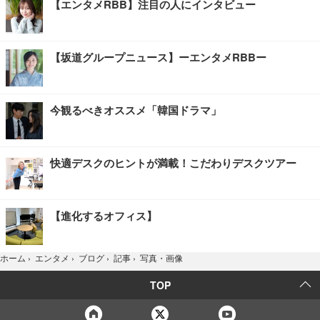
【エンタメRBB】注目の人にインタビュー
【坂道グループニュース】ーエンタメRBBー
今観るべきオススメ「韓国ドラマ」
快適デスクのヒントが満載！こだわりデスクツアー
【進化するオフィス】
写真・画像
ホーム
›
エンタメ
›
ブログ
›
記事
›
TOP