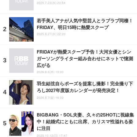
2025.7.23(水) 20:54
若手美人アナが人気中堅芸人とラブラブ同棲！
FRIDAY、明日15時に熱愛スクープ
2025.8.27(水) 22:20
FRIDAYが熱愛スクープ予告！大河女優とシン
ガーソングライター組み合わせにネットで憶測
広がる
2026.8.6(木) 13:00
羽生結弦自らポーズを提案し撮影！完全撮り下
ろし2027年度版カレンダーが発売決定！
2026.8.7(金) 16:03
BIGBANG・SOL夫妻、久々の2SHOTに視線集
中！結婚式にともに出席、カリスマ性溢れる姿
に注目
2025.10.12(日) 17:47