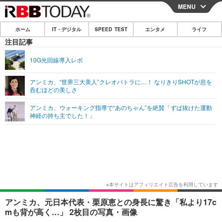
MENU
CLOSE
ホーム
IT・デジタル
SPEED TEST
エンタメ
ライフ
ホーム
注目記事
IT・デジタル
10G光回線導入レポ
IT・デジタルTOP
スマートフォン
SPEED TEST
アンミカ、“世界三大美人”クレオパトラに…！ なりきりSHOTが息を
呑むほどの美しさ
ネタ
ガジェット・ツール
エンタメ
アンミカ、ウォーキング指導で“あのちゃん”を絶賛「ずば抜けた運動
ショッピング
その他
神経の持ち主でした！」
エンタメTOP
映画・ドラマ
ライフ
韓流・K-POP
韓国・芸能
ライフTOP
グルメ
リリース一覧
音楽
スポーツ
ペット
ショッピング
プッシュ通知の停止方法
グラビア
ブログ
その他
ショッピング
その他
アンミカ、元日本代表・栗原恵との身長に驚き「私より17c
mも背が高く…」 2枚目の写真・画像