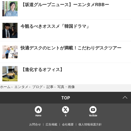
【坂道グループニュース】ーエンタメRBBー
今観るべきオススメ「韓国ドラマ」
快適デスクのヒントが満載！こだわりデスクツアー
【進化するオフィス】
写真・画像
ホーム
›
エンタメ
›
ブログ
›
記事
›
TOP
Home
X
YouTube
お問合せ
広告掲載
会社概要
個人情報保護方針