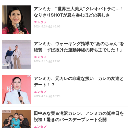
アンミカ、“世界三大美人”クレオパトラに…！
なりきりSHOTが息を呑むほどの美しさ
エンタメ
2024.5.24(金) 16:06
アンミカ、ウォーキング指導で“あのちゃん”を
絶賛「ずば抜けた運動神経の持ち主でした！」
エンタメ
2024.5.10(金) 22:00
アンミカ、元カレの非道な扱い カレの友達と
デート！？
エンタメ
2024.4.19(金) 10:28
田中みな実＆滝沢カレン、アンミカの誕生日を
祝福！驚きのバースデープレート公開
エンタメ