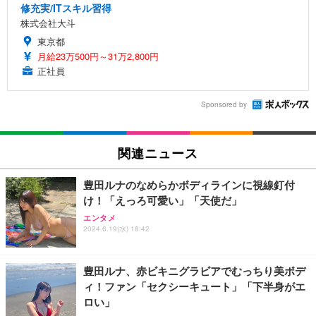
修充実/ITスキル習得
株式会社大斗
東京都
月給23万500円～31万2,800円
正社員
Sponsored by
関連ニュース
豊田ルナのなめらかボディラインに視線釘付
け！「えっろ可愛い」「天使だ」
エンタメ
2024.6.19(水) 18:42
豊田ルナ、赤ビキニグラビアでむっちり美ボデ
ィ！ファン「セクシーキュート」「下半身がエ
ロい」