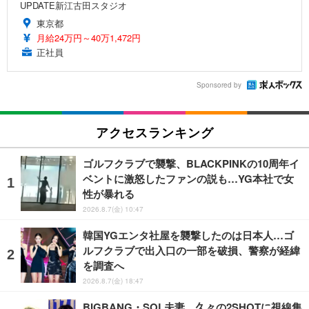
UPDATE新江古田スタジオ
東京都
月給24万円～40万1,472円
正社員
Sponsored by
アクセスランキング
ゴルフクラブで襲撃、BLACKPINKの10周年イ
ベントに激怒したファンの説も…YG本社で女
性が暴れる
2026.8.7(金) 10:47
韓国YGエンタ社屋を襲撃したのは日本人…ゴ
ルフクラブで出入口の一部を破損、警察が経緯
を調査へ
2026.8.7(金) 18:47
BIGBANG・SOL夫妻、久々の2SHOTに視線集