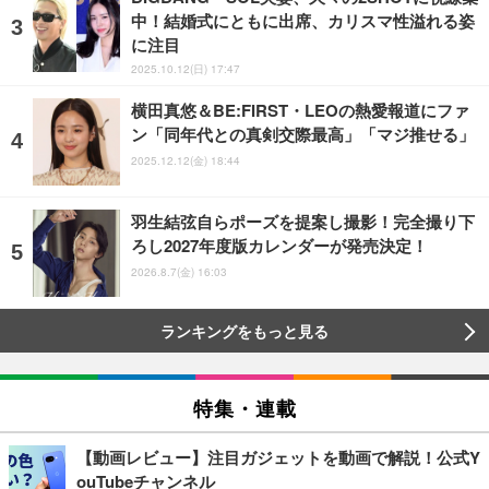
中！結婚式にともに出席、カリスマ性溢れる姿
に注目
2025.10.12(日) 17:47
横田真悠＆BE:FIRST・LEOの熱愛報道にファ
ン「同年代との真剣交際最高」「マジ推せる」
2025.12.12(金) 18:44
羽生結弦自らポーズを提案し撮影！完全撮り下
ろし2027年度版カレンダーが発売決定！
2026.8.7(金) 16:03
ランキングをもっと見る
特集・連載
【動画レビュー】注目ガジェットを動画で解説！公式Y
ouTubeチャンネル