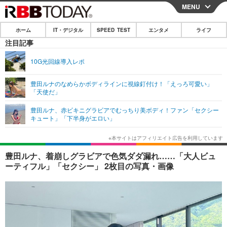
MENU
CLOSE
ホーム
IT・デジタル
SPEED TEST
エンタメ
ライフ
ホーム
注目記事
IT・デジタル
10G光回線導入レポ
IT・デジタルTOP
スマートフォン
SPEED TEST
豊田ルナのなめらかボディラインに視線釘付け！「えっろ可愛い」
「天使だ」
ネタ
ガジェット・ツール
エンタメ
豊田ルナ、赤ビキニグラビアでむっちり美ボディ！ファン「セクシー
ショッピング
その他
キュート」「下半身がエロい」
エンタメTOP
映画・ドラマ
ライフ
韓流・K-POP
韓国・芸能
ライフTOP
グルメ
リリース一覧
豊田ルナ、着崩しグラビアで色気ダダ漏れ……「大人ビュ
音楽
スポーツ
ペット
ショッピング
ーティフル」「セクシー」 2枚目の写真・画像
プッシュ通知の停止方法
グラビア
ブログ
その他
ショッピング
その他