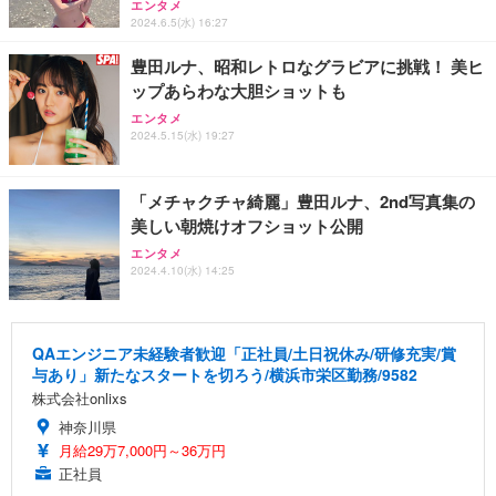
エンタメ
2024.6.5(水) 16:27
豊田ルナ、昭和レトロなグラビアに挑戦！ 美ヒ
ップあらわな大胆ショットも
エンタメ
2024.5.15(水) 19:27
「メチャクチャ綺麗」豊田ルナ、2nd写真集の
美しい朝焼けオフショット公開
エンタメ
2024.4.10(水) 14:25
QAエンジニア未経験者歓迎「正社員/土日祝休み/研修充実/賞
与あり」新たなスタートを切ろう/横浜市栄区勤務/9582
株式会社onlixs
神奈川県
月給29万7,000円～36万円
正社員