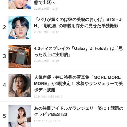
態で出廷へ
2026.8.9(日) 12:47
「パリが輝くのは彼の美貌のおかげ」BTS・JI
N、“彫刻級”の容貌を存分に見せた単独撮影
2026.8.9(日) 10:47
4:3ディスプレイの『Galaxy Z Fold8』は「思
った以上に実用的」
2026.8.9(日) 16:19
人気声優・井口裕香の写真集「MORE MORE
MORE」が4刷決定！ 水着やランジェリーで美
ボディ披露
2024.10.11(金) 19:15
あの注目アイドルがランジェリー姿に！話題の
グラビアBEST20
2022.2.15(火) 12:11