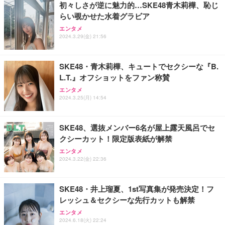
初々しさが逆に魅力的…SKE48青木莉樺、恥じ
らい覗かせた水着グラビア
エンタメ
2024.3.29(金) 21:56
SKE48・青木莉樺、キュートでセクシーな『B.
L.T.』オフショットをファン称賛
エンタメ
2024.3.25(月) 14:54
SKE48、選抜メンバー6名が屋上露天風呂でセ
クシーカット！限定版表紙が解禁
エンタメ
2024.3.22(金) 22:36
SKE48・井上瑠夏、1st写真集が発売決定！フ
レッシュ＆セクシーな先行カットも解禁
エンタメ
2024.6.18(火) 22:24