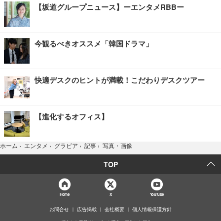
【坂道グループニュース】ーエンタメRBBー
今観るべきオススメ「韓国ドラマ」
快適デスクのヒントが満載！こだわりデスクツアー
【進化するオフィス】
写真・画像
ホーム
›
エンタメ
›
グラビア
›
記事
›
TOP
Home
X
YouTube
お問合せ
広告掲載
会社概要
個人情報保護方針