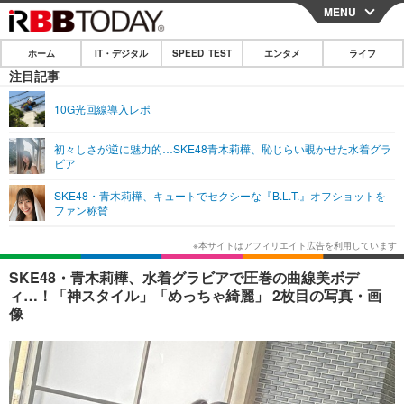
MENU
CLOSE
ホーム
IT・デジタル
SPEED TEST
エンタメ
ライフ
ホーム
注目記事
IT・デジタル
10G光回線導入レポ
IT・デジタルTOP
スマートフォン
SPEED TEST
初々しさが逆に魅力的…SKE48青木莉樺、恥じらい覗かせた水着グラ
ビア
ネタ
ガジェット・ツール
エンタメ
SKE48・青木莉樺、キュートでセクシーな『B.L.T.』オフショットを
ショッピング
その他
ファン称賛
エンタメTOP
映画・ドラマ
ライフ
韓流・K-POP
韓国・芸能
ライフTOP
グルメ
リリース一覧
SKE48・青木莉樺、水着グラビアで圧巻の曲線美ボデ
音楽
スポーツ
ペット
ショッピング
ィ…！「神スタイル」「めっちゃ綺麗」 2枚目の写真・画
プッシュ通知の停止方法
像
グラビア
ブログ
その他
ショッピング
その他