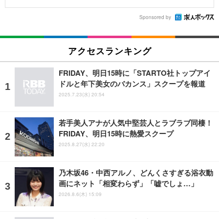
Sponsored by
アクセスランキング
FRIDAY、明日15時に「STARTO社トップアイ
ドルと年下美女のバカンス」スクープを報道
2025.7.23(水) 20:54
若手美人アナが人気中堅芸人とラブラブ同棲！
FRIDAY、明日15時に熱愛スクープ
2025.8.27(水) 22:20
乃木坂46・中西アルノ、どんくさすぎる浴衣動
画にネット「相変わらず」「嘘でしょ…」
2026.8.6(木) 15:09