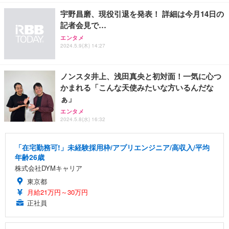
宇野昌磨、現役引退を発表！ 詳細は今月14日の
記者会見で…
エンタメ
2024.5.9(木) 14:27
ノンスタ井上、浅田真央と初対面！一気に心つ
かまれる「こんな天使みたいな方いるんだな
ぁ」
エンタメ
2024.5.8(水) 16:32
「在宅勤務可!」未経験採用枠/アプリエンジニア/高収入/平均
年齢26歳
株式会社DYMキャリア
東京都
月給21万円～30万円
正社員