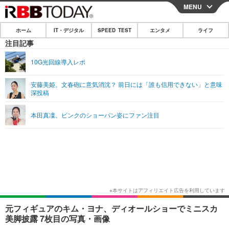
MENU
CLOSE
ホーム
IT・デジタル
SPEED TEST
エンタメ
ライフ
ホーム
注目記事
IT・デジタル
10G光回線導入レポ
IT・デジタルTOP
スマートフォン
SPEED TEST
安藤美姫、文春砲に意気消沈？ 前日には「誰も信用できない」と意味
深投稿
ネタ
ガジェット・ツール
エンタメ
本田真凜、ピンクのショーパン姿にファン注目
ショッピング
その他
エンタメTOP
映画・ドラマ
ライフ
韓流・K-POP
韓国・芸能
ライフTOP
グルメ
リリース一覧
音楽
スポーツ
ペット
ショッピング
プッシュ通知の停止方法
グラビア
ブログ
その他
ショッピング
その他
元フィギュアのキム・ヨナ、ディオールショーでミニスカ
美脚披露 7枚目の写真・画像