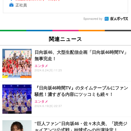
正社員
Sponsored by
関連ニュース
日向坂46、大型生配信企画「日向坂46時間TV」
無事完走！
エンタメ
2024.6.24(月) 11:25
『日向坂46時間TV』のタイムテーブルにファン
騒然！濃すぎる内容にツッコミも続々！
エンタメ
2024.6.19(水) 22:37
“巨人ファン”日向坂46・佐々木久美、「読売ジ
ャイアンツ公式戦」始球式への出演決定！