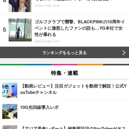
2026.8.7(金) 16:03
ゴルフクラブで襲撃、BLACKPINKの10周年イ
ベントに激怒したファンの説も…YG本社で女
性が暴れる
2026.8.7(金) 10:47
ランキングをもっと見る
特集・連載
【動画レビュー】注目ガジェットを動画で解説！公式Y
ouTubeチャンネル
10G光回線導入レポ
【アジア美食レポート】編集部注目のYouTuberがオス