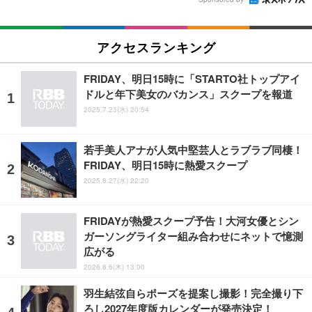
アクセスランキング
FRIDAY、明日15時に「STARTO社トップアイ
ドルと年下美女のバカンス」スクープを報道
2025.7.23(水) 20:54
若手美人アナが人気中堅芸人とラブラブ同棲！
FRIDAY、明日15時に熱愛スクープ
2025.8.27(水) 22:20
FRIDAYが熱愛スクープ予告！大河女優とシン
ガーソングライター組み合わせにネットで憶測
広がる
2026.8.6(木) 13:00
羽生結弦自らポーズを提案し撮影！完全撮り下
ろし2027年度版カレンダーが発売決定！