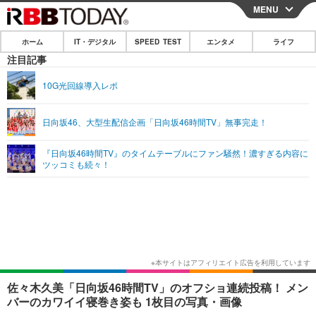
MENU
CLOSE
ホーム
IT・デジタル
SPEED TEST
エンタメ
ライフ
ホーム
注目記事
IT・デジタル
10G光回線導入レポ
IT・デジタルTOP
スマートフォン
SPEED TEST
日向坂46、大型生配信企画「日向坂46時間TV」無事完走！
ネタ
ガジェット・ツール
エンタメ
『日向坂46時間TV』のタイムテーブルにファン騒然！濃すぎる内容に
ショッピング
その他
ツッコミも続々！
エンタメTOP
映画・ドラマ
ライフ
韓流・K-POP
韓国・芸能
ライフTOP
グルメ
リリース一覧
音楽
スポーツ
ペット
ショッピング
プッシュ通知の停止方法
グラビア
ブログ
その他
ショッピング
その他
佐々木久美「日向坂46時間TV」のオフショ連続投稿！ メン
バーのカワイイ寝巻き姿も 1枚目の写真・画像