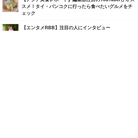
スメ！タイ・バンコクに行ったら食べたいグルメをチ
ェック
【エンタメRBB】注目の人にインタビュー
【坂道グループニュース】ーエンタメRBBー
今観るべきオススメ「韓国ドラマ」
快適デスクのヒントが満載！こだわりデスクツアー
【進化するオフィス】
写真・画像
ホーム
›
エンタメ
›
その他
›
記事
›