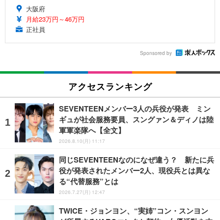
大阪府
月給23万円～46万円
正社員
Sponsored by
アクセスランキング
SEVENTEENメンバー3人の兵役が発表 ミン
ギュが社会服務要員、スングァン＆ディノは陸
軍軍楽隊へ【全文】
2026.8.10(月) 11:17
同じSEVENTEENなのになぜ違う？ 新たに兵
役が発表されたメンバー2人、現役兵とは異な
る“代替服務”とは
2026.7.27(月) 12:47
TWICE・ジョンヨン、“実姉”コン・スンヨン