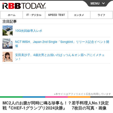
MENU
CLOSE
ホーム
IT・デジタル
SPEED TEST
エンタメ
ライフ
ホーム
注目記事
IT・デジタル
10G光回線導入レポ
IT・デジタルTOP
スマートフォン
SPEED TEST
NCT WISH、Japan 2nd Single「Songbird」リリース記念イベント開
催
ネタ
ガジェット・ツール
エンタメ
安田美沙子、4歳次男とお揃いのぱっつん＆オン眉ヘアにイメチェ
ショッピング
その他
ン！
エンタメTOP
映画・ドラマ
ライフ
韓流・K-POP
韓国・芸能
ライフTOP
グルメ
リリース一覧
音楽
スポーツ
ペット
ショッピング
プッシュ通知の停止方法
グラビア
ブログ
その他
ショッピング
その他
MC2人のお腹が同時に鳴る珍事も！？若手料理人No.1決定
戦『CHEF-1グランプリ2024決勝』 7枚目の写真・画像