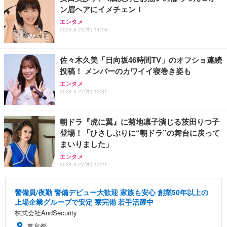
ン眉ヘアにイメチェン！
エンタメ
2024.6.27(木) 14:16
佐々木久美「日向坂46時間TV」のオフショ連続
投稿！ メンバーのカワイイ寝巻き姿も
エンタメ
2024.6.27(木) 13:31
朝ドラ『虎に翼』に菊地凛子演じる茨田りつ子
登場！「ひさしぶりに“朝ドラ”の舞台に戻って
まいりました」
エンタメ
2024.6.27(木) 13:21
警備員/夜勤 警備デビュー大歓迎 家族も安心 創業50年以上の
上場企業グループで安定 寮完備 若手活躍中
株式会社AndSecurity
東京都