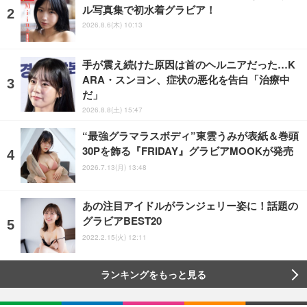
ル写真集で初水着グラビア！
2026.8.6(木) 10:13
手が震え続けた原因は首のヘルニアだった…K
ARA・スンヨン、症状の悪化を告白「治療中
だ」
2026.8.8(土) 15:47
“最強グラマラスボディ”東雲うみが表紙＆巻頭
30Pを飾る『FRIDAY』グラビアMOOKが発売
2026.7.13(月) 13:48
あの注目アイドルがランジェリー姿に！話題の
グラビアBEST20
2022.2.15(火) 12:11
ランキングをもっと見る