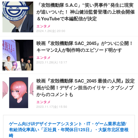
「攻殻機動隊 S.A.C」“笑い男事件”発生に現実
が追いついた！ 神山健治監督登壇の上映会開催
＆YouTubeで本編配信が決定
エンタメ
2024.1.26(金) 20:00
映画『攻殻機動隊 SAC_2045』がついに公開！
キーマン2人が制作時のエピソード明かす
エンタメ
2023.11.28(火) 13:17
映画『攻殻機動隊 SAC_2045 最後の人間』設定
画が公開！デザイン担当のイリヤ・クブシノブ
からのコメントも
エンタメ
2023.11.17(金) 15:50
ゲーム向けUIデザイナーアシスタント・IT・ゲーム業界志望/
有給消化率高い「正社員・年間休日125日」・大阪市北区曾根
崎