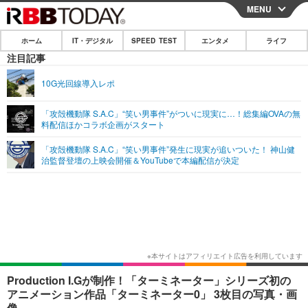
MENU
CLOSE
ホーム
IT・デジタル
SPEED TEST
エンタメ
ライフ
ホーム
注目記事
IT・デジタル
10G光回線導入レポ
IT・デジタルTOP
スマートフォン
SPEED TEST
「攻殻機動隊 S.A.C」“笑い男事件”がついに現実に…！総集編OVAの無
料配信ほかコラボ企画がスタート
ネタ
ガジェット・ツール
エンタメ
「攻殻機動隊 S.A.C」“笑い男事件”発生に現実が追いついた！ 神山健
ショッピング
その他
治監督登壇の上映会開催＆YouTubeで本編配信が決定
エンタメTOP
映画・ドラマ
ライフ
韓流・K-POP
韓国・芸能
ライフTOP
グルメ
リリース一覧
音楽
スポーツ
ペット
ショッピング
プッシュ通知の停止方法
グラビア
ブログ
その他
ショッピング
その他
Production I.Gが制作！「ターミネーター」シリーズ初の
アニメーション作品「ターミネーター0」 3枚目の写真・画
像