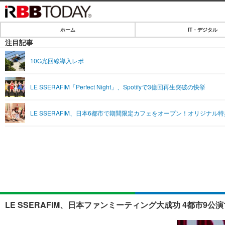
ホーム
IT・デジタル
ホーム
注目記事
IT・デジタル
10G光回線導入レポ
IT・デジタルTOP
SPEED TEST
LE SSERAFIM「Perfect Night」、Spotifyで3億回再生突破の快挙
ネタ
エンタメ
LE SSERAFIM、日本6都市で期間限定カフェをオープン！オリジナル
ショッピング
エンタメTOP
ライフ
韓流・K-POP
ライフTOP
リリース一覧
音楽
ペット
プッシュ通知の停止方法
グラビア
その他
ショッピング
LE SSERAFIM、日本ファンミーティング大成功 4都市9公