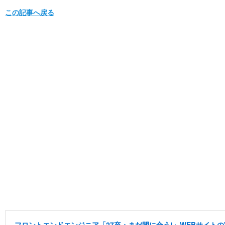
この記事へ戻る
フロントエンドエンジニア「27卒・まだ間に合う!」WEBサイトの