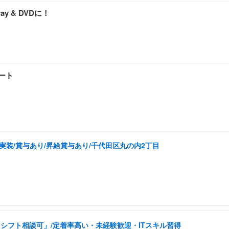
y & DVDに！
タート
実装/賞与あり/昇給賞与あり/千代田区丸の内2丁目
シフト相談可」/定着率高い・未経験歓迎・ITスキル習得