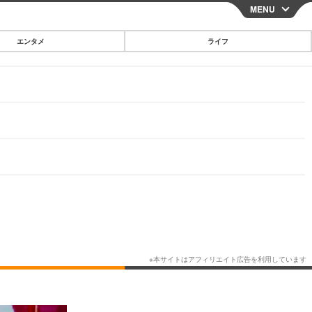
MENU
CLOSE
エンタメ
ライフ
スマートフォン
ガジェット・ツール
その他
映画・ドラマ
韓国・芸能
グルメ
スポーツ
ショッピング
ブログ
その他