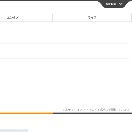
MENU
CLOSE
エンタメ
ライフ
スマートフォン
ガジェット・ツール
その他
映画・ドラマ
韓国・芸能
グルメ
スポーツ
ショッピング
ブログ
その他