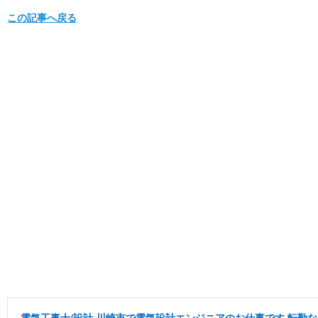
この記事へ戻る
電気工事士/設計 川崎市で電気設計エンジニアのお仕事です 転勤な