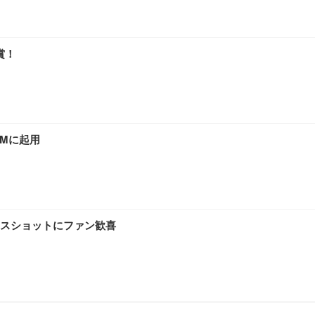
賞！
CMに起用
スショットにファン歓喜