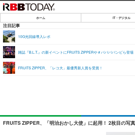
ホーム
IT・デジタル
ホーム
注目記事
IT・デジタル
10G光回線導入レポ
IT・デジタルTOP
SPEED TEST
雑誌『B.L.T.』の新イベントにFRUITS ZIPPERや＃ババババンビら登場
ネタ
エンタメ
FRUITS ZIPPER、「レコ大」最優秀新人賞を受賞！
ショッピング
エンタメTOP
ライフ
韓流・K-POP
ライフTOP
リリース一覧
音楽
ペット
プッシュ通知の停止方法
グラビア
その他
ショッピング
FRUITS ZIPPER、「明治おかし大使」に起用！ 2枚目の写