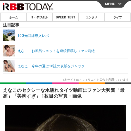
MENU
CLOSE
ホーム
IT・デジタル
SPEED TEST
エンタメ
ライフ
ホーム
注目記事
IT・デジタル
10G光回線導入レポ
IT・デジタルTOP
スマートフォン
SPEED TEST
えなこ、お風呂ショットを連続投稿しファン悶絶
ネタ
ガジェット・ツール
エンタメ
えなこ、今年の夏は16誌の表紙をジャック
ショッピング
その他
エンタメTOP
映画・ドラマ
ライフ
韓流・K-POP
韓国・芸能
ライフTOP
グルメ
リリース一覧
えなこのセクシーな水濡れタイツ動画にファン大興奮「最
音楽
スポーツ
ペット
ショッピング
高」「美脚すぎ」 1枚目の写真・画像
プッシュ通知の停止方法
グラビア
ブログ
その他
ショッピング
その他