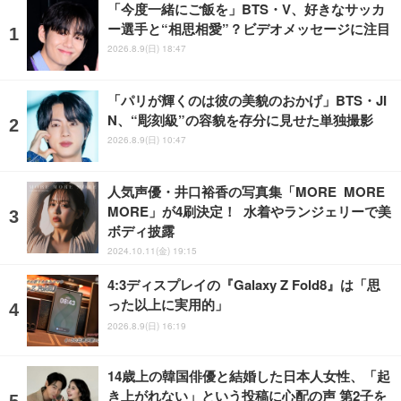
「今度一緒にご飯を」BTS・V、好きなサッカ
ー選手と“相思相愛”？ビデオメッセージに注目
2026.8.9(日) 18:47
「パリが輝くのは彼の美貌のおかげ」BTS・JI
N、“彫刻級”の容貌を存分に見せた単独撮影
2026.8.9(日) 10:47
人気声優・井口裕香の写真集「MORE MORE
MORE」が4刷決定！ 水着やランジェリーで美
ボディ披露
2024.10.11(金) 19:15
4:3ディスプレイの『Galaxy Z Fold8』は「思
った以上に実用的」
2026.8.9(日) 16:19
14歳上の韓国俳優と結婚した日本人女性、「起
き上がれない」という投稿に心配の声 第2子を