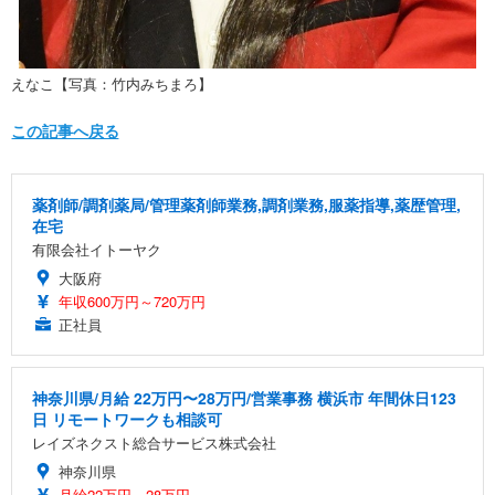
えなこ【写真：竹内みちまろ】
この記事へ戻る
薬剤師/調剤薬局/管理薬剤師業務,調剤業務,服薬指導,薬歴管理,
在宅
有限会社イトーヤク
大阪府
年収600万円～720万円
正社員
神奈川県/月給 22万円〜28万円/営業事務 横浜市 年間休日123
日 リモートワークも相談可
レイズネクスト総合サービス株式会社
神奈川県
月給22万円～28万円