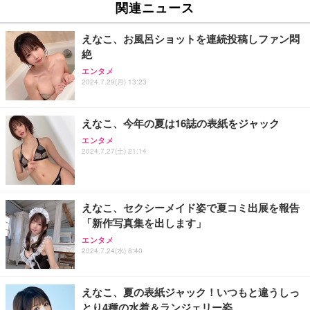
関連ニュース
えなこ、お風呂ショットを連続投稿しファン悶
絶
エンタメ
2024.7.29(月) 13:23
えなこ、今年の夏は16誌の表紙をジャック
エンタメ
2024.7.27(土) 21:14
えなこ、セクシーメイド姿で夏コミ出展を報告
「新作写真集を出します」
エンタメ
2024.7.24(水) 8:40
えなこ、夏の表紙ジャック！いつもと違うしっ
とり4種の水着＆ランジェリー姿