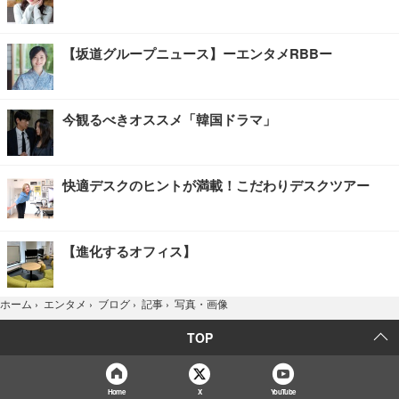
【坂道グループニュース】ーエンタメRBBー
今観るべきオススメ「韓国ドラマ」
快適デスクのヒントが満載！こだわりデスクツアー
【進化するオフィス】
写真・画像
ホーム
›
エンタメ
›
ブログ
›
記事
›
TOP
Home
X
YouTube