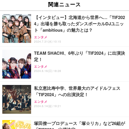
関連ニュース
【インタビュー】北海道から世界へ…「TIF202
4」出場を勝ち取ったダンスボーカルDJユニッ
ト「ambitious」の魅力とは？
エンタメ
2024.7.31(水) 10:15
TEAM SHACHI、6年ぶり「TIF2024」に出演決
定！
エンタメ
2024.6.16(日) 18:28
私立恵比寿中学、世界最大のアイドルフェス
「TIF2024」への出演決定！
エンタメ
2024.6.14(金) 19:21
塚田僚一プロデュース「塚☆リカ」など26組が