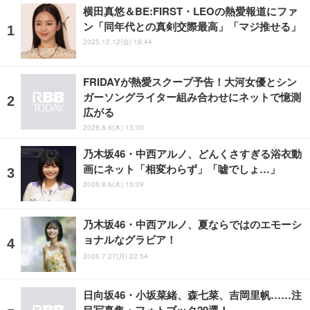
横田真悠＆BE:FIRST・LEOの熱愛報道にファ
ン「同年代との真剣交際最高」「マジ推せる」
2025.12.12(金) 18:44
FRIDAYが熱愛スクープ予告！大河女優とシン
ガーソングライター組み合わせにネットで憶測
広がる
2026.8.6(木) 13:00
乃木坂46・中西アルノ、どんくさすぎる浴衣動
画にネット「相変わらず」「嘘でしょ…」
2026.8.6(木) 15:09
乃木坂46・中西アルノ、夏ならではのエモーシ
ョナルなグラビア！
2026.7.27(月) 22:54
日向坂46・小坂菜緒、森七菜、吉岡里帆……注
目写真集・フォトブック20選！