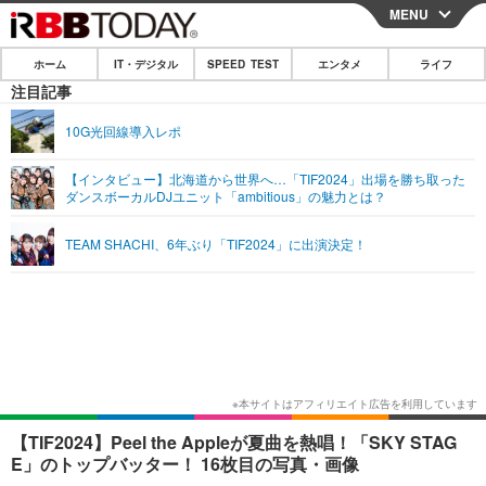
MENU
CLOSE
ホーム
IT・デジタル
SPEED TEST
エンタメ
ライフ
ホーム
注目記事
IT・デジタル
10G光回線導入レポ
IT・デジタルTOP
スマートフォン
SPEED TEST
【インタビュー】北海道から世界へ…「TIF2024」出場を勝ち取った
ダンスボーカルDJユニット「ambitious」の魅力とは？
ネタ
ガジェット・ツール
エンタメ
TEAM SHACHI、6年ぶり「TIF2024」に出演決定！
ショッピング
その他
エンタメTOP
映画・ドラマ
ライフ
韓流・K-POP
韓国・芸能
ライフTOP
グルメ
リリース一覧
音楽
スポーツ
ペット
ショッピング
プッシュ通知の停止方法
グラビア
ブログ
その他
ショッピング
その他
【TIF2024】Peel the Appleが夏曲を熱唱！「SKY STAG
E」のトップバッター！ 16枚目の写真・画像