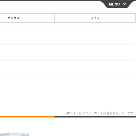
MENU
CLOSE
エンタメ
ライフ
スマートフォン
ガジェット・ツール
その他
映画・ドラマ
韓国・芸能
グルメ
スポーツ
ショッピング
ブログ
その他