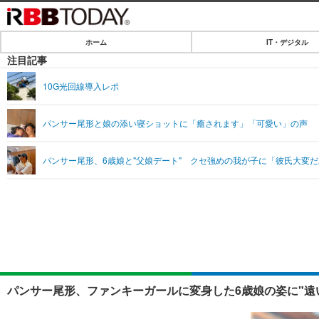
ホーム
IT・デジタル
ホーム
注目記事
IT・デジタル
10G光回線導入レポ
IT・デジタルTOP
SPEED TEST
パンサー尾形と娘の添い寝ショットに「癒されます」「可愛い」の声
ネタ
エンタメ
パンサー尾形、6歳娘と"父娘デート" クセ強めの我が子に「彼氏大変
ショッピング
エンタメTOP
ライフ
韓流・K-POP
ライフTOP
リリース一覧
音楽
ペット
プッシュ通知の停止方法
グラビア
その他
ショッピング
パンサー尾形、ファンキーガールに変身した6歳娘の姿に"遠