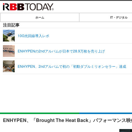
ホーム
IT・デジタル
ホーム
注目記事
IT・デジタル
10G光回線導入レポ
IT・デジタルTOP
SPEED TEST
ENHYPENの2ndアルバムが日本で28.9万枚を売り上げ
ネタ
エンタメ
ENHYPEN、2ndアルバムで初の「初動ダブルミリオンセラー」達成
ショッピング
エンタメTOP
ライフ
韓流・K-POP
ライフTOP
リリース一覧
音楽
ペット
プッシュ通知の停止方法
グラビア
その他
ショッピング
ENHYPEN、「Brought The Heat Back」パフォ