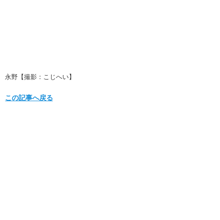
永野【撮影：こじへい】
この記事へ戻る