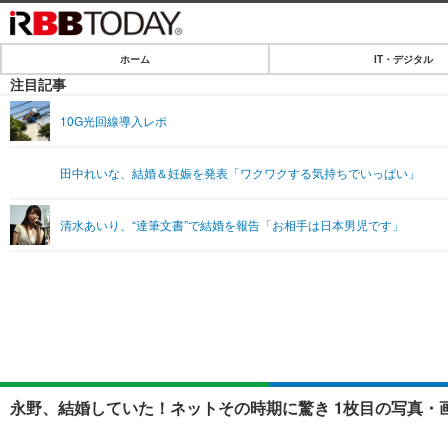
ホーム
IT・デジタル
ホーム
注目記事
IT・デジタル
10G光回線導入レポ
IT・デジタルTOP
SPEED TEST
田中れいな、結婚＆妊娠を発表「ワクワクする気持ちでいっぱい」
ネタ
エンタメ
清水あいり、“達筆文書”で結婚を報告「お相手は日本男児です」
ショッピング
エンタメTOP
ライフ
韓流・K-POP
ライフTOP
リリース一覧
音楽
ペット
プッシュ通知の停止方法
グラビア
その他
ショッピング
永野、結婚していた！ネットその時期に驚き 1枚目の写真・