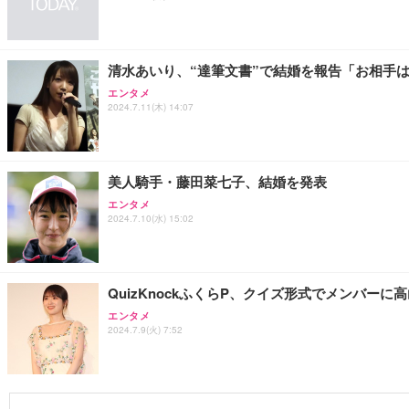
清水あいり、“達筆文書”で結婚を報告「お相手
エンタメ
2024.7.11(木) 14:07
美人騎手・藤田菜七子、結婚を発表
エンタメ
2024.7.10(水) 15:02
QuizKnockふくらP、クイズ形式でメンバー
エンタメ
2024.7.9(火) 7:52