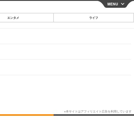
MENU
CLOSE
エンタメ
ライフ
スマートフォン
ガジェット・ツール
その他
映画・ドラマ
韓国・芸能
グルメ
スポーツ
ショッピング
ブログ
その他