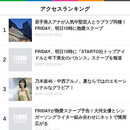
アクセスランキング
若手美人アナが人気中堅芸人とラブラブ同棲！
FRIDAY、明日15時に熱愛スクープ
2025.8.27(水) 22:20
FRIDAY、明日15時に「STARTO社トップアイ
ドルと年下美女のバカンス」スクープを報道
2025.7.23(水) 20:54
乃木坂46・中西アルノ、夏ならではのエモーシ
ョナルなグラビア！
2026.7.27(月) 22:54
FRIDAYが熱愛スクープ予告！大河女優とシン
ガーソングライター組み合わせにネットで憶測
広がる