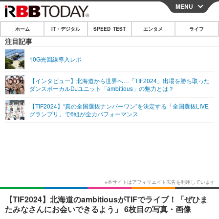
MENU
CLOSE
ホーム
IT・デジタル
SPEED TEST
エンタメ
ライフ
ホーム
注目記事
IT・デジタル
10G光回線導入レポ
IT・デジタルTOP
スマートフォン
SPEED TEST
【インタビュー】北海道から世界へ…「TIF2024」出場を勝ち取った
ダンスボーカルDJユニット「ambitious」の魅力とは？
ネタ
ガジェット・ツール
エンタメ
【TIF2024】“真の全国選抜ナンバーワン”を決定する「全国選抜LIVE
ショッピング
その他
グランプリ」で6組が全力パフォーマンス
エンタメTOP
映画・ドラマ
ライフ
韓流・K-POP
韓国・芸能
ライフTOP
グルメ
リリース一覧
音楽
スポーツ
ペット
ショッピング
プッシュ通知の停止方法
グラビア
ブログ
その他
ショッピング
その他
【TIF2024】北海道のambitiousがTIFでライブ！「ぜひま
たみなさんにお会いできるよう」 6枚目の写真・画像