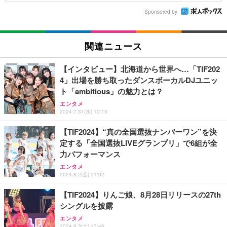
Sponsored by
関連ニュース
【インタビュー】北海道から世界へ…「TIF202
4」出場を勝ち取ったダンスボーカルDJユニッ
ト「ambitious」の魅力とは？
エンタメ
2024.7.31(水) 10:15
【TIF2024】“真の全国選抜ナンバーワン”を決
定する「全国選抜LIVEグランプリ」で6組が全
力パフォーマンス
エンタメ
2024.8.2(金) 21:02
【TIF2024】りんご娘、8月28日リリースの27th
シングルを披露
エンタメ
2024.8.3(土) 13:46