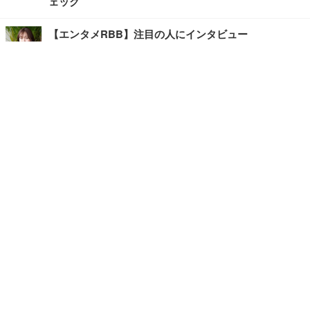
ェック
【エンタメRBB】注目の人にインタビュー
【坂道グループニュース】ーエンタメRBBー
今観るべきオススメ「韓国ドラマ」
快適デスクのヒントが満載！こだわりデスクツアー
【進化するオフィス】
写真・画像
ホーム
›
エンタメ
›
その他
›
記事
›
TOP