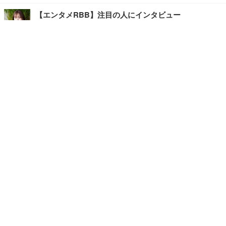
【エンタメRBB】注目の人にインタビュー
【坂道グループニュース】ーエンタメRBBー
今観るべきオススメ「韓国ドラマ」
快適デスクのヒントが満載！こだわりデスクツアー
【進化するオフィス】
写真・画像
ホーム
›
エンタメ
›
音楽
›
記事
›
TOP