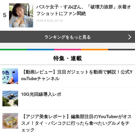
バスケ女子・すみぽん、「破壊力抜群」水着オ
フショットにファン悶絶
2026.8.6(木) 20:18
ランキングをもっと見る
特集・連載
【動画レビュー】注目ガジェットを動画で解説！公式Y
ouTubeチャンネル
10G光回線導入レポ
【アジア美食レポート】編集部注目のYouTuberがオス
スメ！タイ・バンコクに行ったら食べたいグルメをチ
ェック