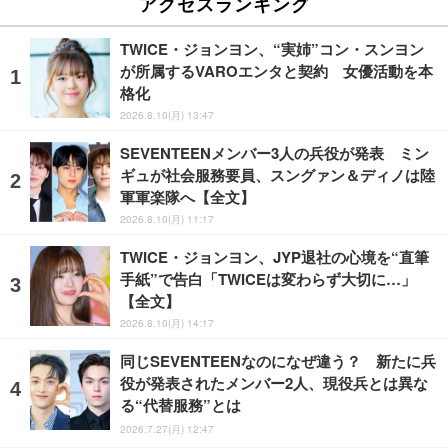
アクセスランキング
TWICE・ジョンヨン、“実姉”コン・スンヨン
が所属するVAROエンタと契約 女優活動を本
格化
2026.8.10(月) 13:47
SEVENTEENメンバー3人の兵役が発表 ミン
ギュが社会服務要員、スングァン＆ディノは陸
軍軍楽隊へ【全文】
2026.8.10(月) 11:17
TWICE・ジョンヨン、JYP退社の心境を“直筆
手紙”で告白「TWICEは変わらず大切に…」
【全文】
2026.8.10(月) 14:17
同じSEVENTEENなのになぜ違う？ 新たに兵
役が発表されたメンバー2人、現役兵とは異な
る“代替服務”とは
2026.7.27(月) 12:47