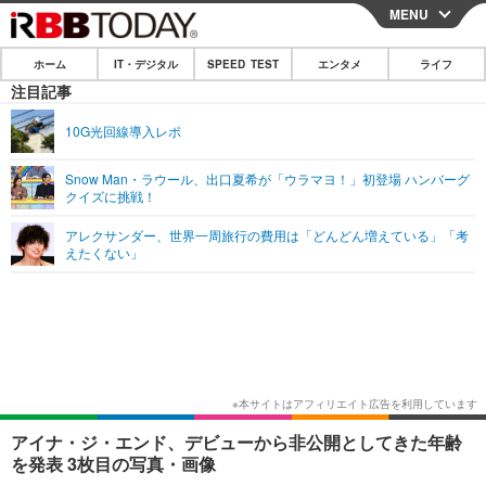
MENU
CLOSE
ホーム
IT・デジタル
SPEED TEST
エンタメ
ライフ
ホーム
注目記事
IT・デジタル
10G光回線導入レポ
IT・デジタルTOP
スマートフォン
SPEED TEST
Snow Man・ラウール、出口夏希が「ウラマヨ！」初登場 ハンバーグ
クイズに挑戦！
ネタ
ガジェット・ツール
エンタメ
アレクサンダー、世界一周旅行の費用は「どんどん増えている」「考
ショッピング
その他
えたくない」
エンタメTOP
映画・ドラマ
ライフ
韓流・K-POP
韓国・芸能
ライフTOP
グルメ
リリース一覧
音楽
スポーツ
ペット
ショッピング
プッシュ通知の停止方法
グラビア
ブログ
その他
ショッピング
その他
アイナ・ジ・エンド、デビューから非公開としてきた年齢
を発表 3枚目の写真・画像