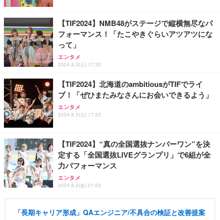
【TIF2024】NMB48がステージで縦横無尽なパ
フォーマンス！「たこやきぐらいアツアツにな
って」
エンタメ
2024.8.3(土) 17:32
【TIF2024】北海道のambitiousがTIFでライ
ブ！「ぜひまたみなさんにお会いできるよう」
エンタメ
2024.8.3(土) 17:25
【TIF2024】“真の全国選抜ナンバーワン”を決
定する「全国選抜LIVEグランプリ」で6組が全
力パフォーマンス
エンタメ
2024.8.2(金) 21:02
「長期キャリア形成」QAエンジニア/不具合の検証と改善提案