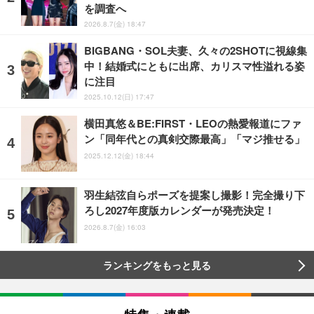
を調査へ
2026.8.7(金) 18:47
BIGBANG・SOL夫妻、久々の2SHOTに視線集
中！結婚式にともに出席、カリスマ性溢れる姿
に注目
2025.10.12(日) 17:47
横田真悠＆BE:FIRST・LEOの熱愛報道にファ
ン「同年代との真剣交際最高」「マジ推せる」
2025.12.12(金) 18:44
羽生結弦自らポーズを提案し撮影！完全撮り下
ろし2027年度版カレンダーが発売決定！
2026.8.7(金) 16:03
ランキングをもっと見る