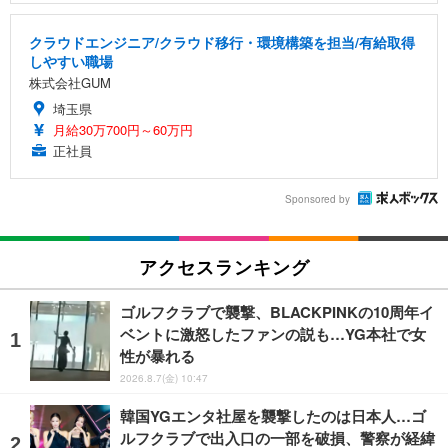
クラウドエンジニア/クラウド移行・環境構築を担当/有給取得
しやすい職場
株式会社GUM
埼玉県
月給30万700円～60万円
正社員
Sponsored by
アクセスランキング
ゴルフクラブで襲撃、BLACKPINKの10周年イ
ベントに激怒したファンの説も…YG本社で女
性が暴れる
2026.8.7(金) 10:47
韓国YGエンタ社屋を襲撃したのは日本人…ゴ
ルフクラブで出入口の一部を破損、警察が経緯