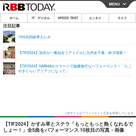
MENU
CLOSE
ホーム
IT・デジタル
SPEED TEST
エンタメ
ライフ
ホーム
注目記事
IT・デジタル
10G光回線導入レポ
IT・デジタルTOP
スマートフォン
SPEED TEST
【TIF2024】浴衣が一番似合うアイドルに九州女子翼・鈴川瑠菜！
ネタ
ガジェット・ツール
エンタメ
【TIF2024】NMB48がステージで縦横無尽なパフォーマンス！「たこ
ショッピング
その他
やきぐらいアツアツになって」
エンタメTOP
映画・ドラマ
ライフ
韓流・K-POP
韓国・芸能
ライフTOP
グルメ
リリース一覧
音楽
スポーツ
ペット
ショッピング
プッシュ通知の停止方法
グラビア
ブログ
その他
ショッピング
その他
【TIF2024】かすみ草とステラ「もっともっと熱くなれるで
しょー！」全5曲をパフォーマンス 10枚目の写真・画像