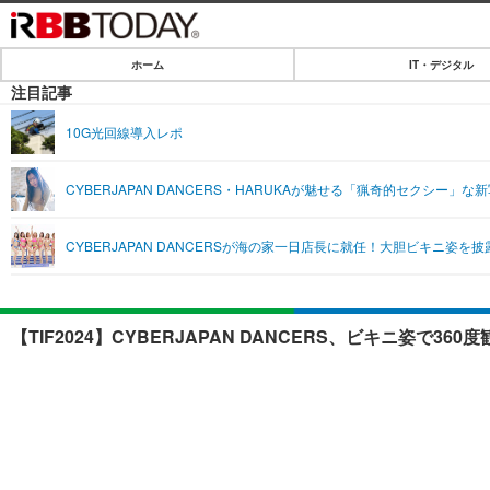
ホーム
IT・デジタル
ホーム
注目記事
IT・デジタル
10G光回線導入レポ
IT・デジタルTOP
SPEED TEST
CYBERJAPAN DANCERS・HARUKAが魅せる「猟奇的セクシー」な
ネタ
エンタメ
CYBERJAPAN DANCERSが海の家一日店長に就任！大胆ビキニ姿を披
ショッピング
エンタメTOP
ライフ
韓流・K-POP
ライフTOP
リリース一覧
【TIF2024】CYBERJAPAN DANCERS、ビキニ姿
音楽
ペット
プッシュ通知の停止方法
グラビア
その他
ショッピング