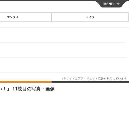
MENU
CLOSE
エンタメ
ライフ
スマートフォン
ガジェット・ツール
その他
映画・ドラマ
韓国・芸能
グルメ
い！」 11枚目の写真・画像
スポーツ
ショッピング
ブログ
その他