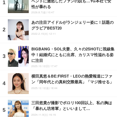
ベントに激怒したファンの説も…YG本社で女
性が暴れる
2026.8.7(金) 10:47
あの注目アイドルがランジェリー姿に！話題の
グラビアBEST20
2022.2.15(火) 12:11
BIGBANG・SOL夫妻、久々の2SHOTに視線集
中！結婚式にともに出席、カリスマ性溢れる姿
に注目
2025.10.12(日) 17:47
横田真悠＆BE:FIRST・LEOの熱愛報道にファ
ン「同年代との真剣交際最高」「マジ推せる」
2025.12.12(金) 18:44
三田悠貴が撮影でポロリ100回以上、私の胸は
「暴れん坊将軍」といいまして…
2024.11.9(土) 16:16