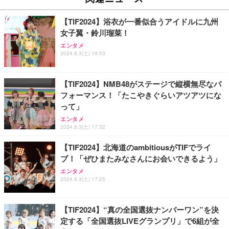
【TIF2024】浴衣が一番似合うアイドルに九州
女子翼・鈴川瑠菜！
エンタメ
2024.8.3(土) 19:53
【TIF2024】NMB48がステージで縦横無尽なパ
フォーマンス！「たこやきぐらいアツアツにな
って」
エンタメ
2024.8.3(土) 17:32
【TIF2024】北海道のambitiousがTIFでライ
ブ！「ぜひまたみなさんにお会いできるよう」
エンタメ
2024.8.3(土) 17:25
【TIF2024】“真の全国選抜ナンバーワン”を決
定する「全国選抜LIVEグランプリ」で6組が全