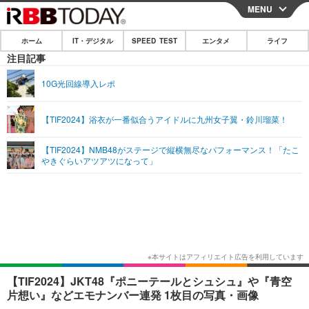
MENU
CLOSE
ホーム
IT・デジタル
SPEED TEST
エンタメ
ライフ
ホーム
注目記事
IT・デジタル
10G光回線導入レポ
IT・デジタルTOP
スマートフォン
SPEED TEST
【TIF2024】浴衣が一番似合うアイドルに九州女子翼・鈴川瑠菜！
ネタ
ガジェット・ツール
エンタメ
【TIF2024】NMB48がステージで縦横無尽なパフォーマンス！「たこ
ショッピング
その他
やきぐらいアツアツになって」
エンタメTOP
映画・ドラマ
ライフ
韓流・K-POP
韓国・芸能
ライフTOP
グルメ
リリース一覧
音楽
スポーツ
ペット
ショッピング
プッシュ通知の停止方法
グラビア
ブログ
その他
ショッピング
その他
【TIF2024】JKT48『ポニーテールとシュシュ』や『青空
片想い』などエモナンバー連発 1枚目の写真・画像