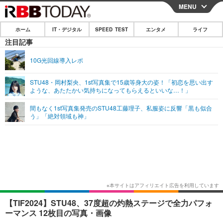
MENU
CLOSE
ホーム
IT・デジタル
SPEED TEST
エンタメ
ライフ
ホーム
注目記事
IT・デジタル
10G光回線導入レポ
IT・デジタルTOP
スマートフォン
SPEED TEST
STU48・岡村梨央、1st写真集で15歳等身大の姿！「初恋を思い出す
ような、あたたかい気持ちになってもらえるといいな…！」
ネタ
ガジェット・ツール
エンタメ
間もなく1st写真集発売のSTU48工藤理子、私服姿に反響「黒も似合
ショッピング
その他
う」「絶対領域も神」
エンタメTOP
映画・ドラマ
ライフ
韓流・K-POP
韓国・芸能
ライフTOP
グルメ
リリース一覧
音楽
スポーツ
ペット
ショッピング
プッシュ通知の停止方法
グラビア
ブログ
その他
ショッピング
その他
【TIF2024】STU48、37度超の灼熱ステージで全力パフォ
ーマンス 12枚目の写真・画像