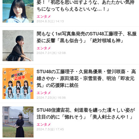
姿！「初恋を思い出すような、あたたかい気持
ちになってもらえるといいな…！」
エンタメ
2024.8.3(土) 14:13
間もなく1st写真集発売のSTU48工藤理子、私服
姿に反響「黒も似合う」「絶対領域も神」
エンタメ
2024.7.31(水) 12:08
STU48の工藤理子・久留島優果・曽川咲葵・ 高
雄さやか・原田清花・宗雪里香、明治「即攻元
気」の応援隊に就任
エンタメ
2024.7.23(火) 16:06
STU48信濃宙花、剣道着を纏った凜々しい姿が
注目の的に「惚れそう」「美人剣士さんや！」
エンタメ
2024.7.5(金) 17:45