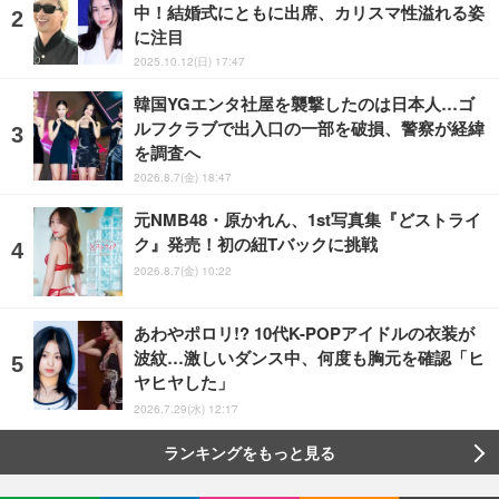
中！結婚式にともに出席、カリスマ性溢れる姿
に注目
2025.10.12(日) 17:47
韓国YGエンタ社屋を襲撃したのは日本人…ゴ
ルフクラブで出入口の一部を破損、警察が経緯
を調査へ
2026.8.7(金) 18:47
元NMB48・原かれん、1st写真集『どストライ
ク』発売！初の紐Tバックに挑戦
2026.8.7(金) 10:22
あわやポロリ!? 10代K-POPアイドルの衣装が
波紋…激しいダンス中、何度も胸元を確認「ヒ
ヤヒヤした」
2026.7.29(水) 12:17
ランキングをもっと見る