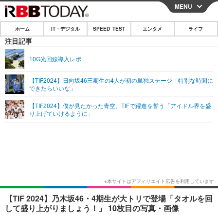
MENU
CLOSE
ホーム
IT・デジタル
SPEED TEST
エンタメ
ライフ
ホーム
注目記事
IT・デジタル
10G光回線導入レポ
IT・デジタルTOP
スマートフォン
SPEED TEST
【TIF2024】日向坂46三期生の4人が初の単独ステージ「特別な時間に
できたらいいな」
ネタ
ガジェット・ツール
エンタメ
【TIF2024】僕が見たかった青空、TIFで躍進を誓う「アイドル界を盛
ショッピング
その他
り上げていけるように」
エンタメTOP
映画・ドラマ
ライフ
韓流・K-POP
韓国・芸能
ライフTOP
グルメ
リリース一覧
音楽
スポーツ
ペット
ショッピング
プッシュ通知の停止方法
グラビア
ブログ
その他
ショッピング
その他
【TIF 2024】乃木坂46・4期生が大トリで登場「タオルを回
して盛り上がりましょう！」 10枚目の写真・画像