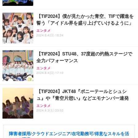
【TIF2024】僕が見たかった青空、TIFで躍進を
誓う「アイドル界を盛り上げていけるように」
エンタメ
2024.8.4(日) 18:34
【TIF2024】STU48、37度超の灼熱ステージで
全力パフォーマンス
エンタメ
2024.8.4(日) 17:10
【TIF2024】JKT48『ポニーテールとシュシ
ュ』や『青空片想い』などエモナンバー連発
エンタメ
2024.8.3(土) 23:02
障害者採用/クラウドエンジニア/在宅勤務可/得意なスキルを活