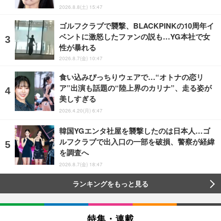
2026.8.8(土) 15:47
ゴルフクラブで襲撃、BLACKPINKの10周年イ
ベントに激怒したファンの説も…YG本社で女
性が暴れる
2026.8.7(金) 10:47
食い込みぴっちりウェアで…“オトナの恋リ
ア”出演も話題の“陸上界のカリナ”、走る姿が
美しすぎる
2026.4.20(月) 6:47
韓国YGエンタ社屋を襲撃したのは日本人…ゴ
ルフクラブで出入口の一部を破損、警察が経緯
を調査へ
2026.8.7(金) 18:47
ランキングをもっと見る
特集・連載